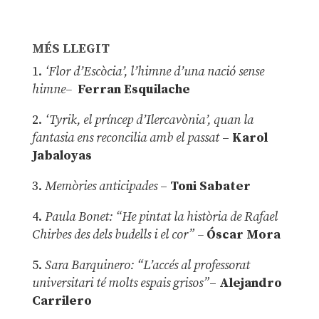
MÉS LLEGIT
1.
‘Flor d’Escòcia’, l’himne d’una nació sense
himne–
Ferran Esquilache
2.
‘Tyrik, el príncep d’Ilercavònia’, quan la
fantasia ens reconcilia amb el passat
–
Karol
Jabaloyas
3.
Memòries anticipades
–
Toni Sabater
4.
Paula Bonet: “He pintat la història de Rafael
Chirbes des dels budells i el cor” –
Óscar Mora
5.
Sara Barquinero: “L’accés al professorat
universitari té molts espais grisos”
–
Alejandro
Carrilero