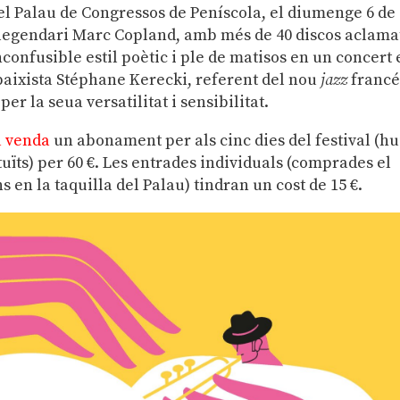
n el Palau de Congressos de Peníscola, el diumenge 6 de
 llegendari Marc Copland, amb més de 40 discos aclamat
nconfusible estil poètic i ple de matisos en un concert
baixista Stéphane Kerecki, referent del nou
jazz
francé
r la seua versatilitat i sensibilitat.
a venda
un abonament per als cinc dies del festival (hu
uïts) per 60 €. Les entrades individuals (comprades el
 en la taquilla del Palau) tindran un cost de 15 €.