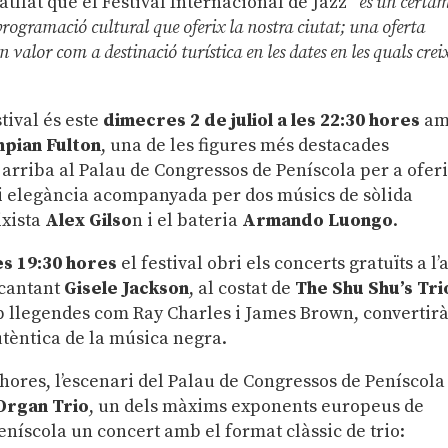
atllat que el Festival Internacional de Jazz “
és un certa
programació cultural que oferix la nostra ciutat; una oferta
valor com a destinació turística en les dates en les quals crei
tival és este
dimecres 2 de juliol a les 22:30 hores
am
pian Fulton
, una de les figures més destacades
a arriba al Palau de Congressos de Peníscola per a ofer
i elegància acompanyada per dos músics de sòlida
ixista
Alex Gilso
n i el bateria
Armando Luongo
.
les 19:30 hores
el festival obri els concerts gratuïts a l’
 cantant
Gisele Jackson
, al costat de
The Shu Shu’s Tri
b llegendes com Ray Charles i James Brown, convertirà
utèntica de la música negra.
0 hores, l’escenari del Palau de Congressos de Peníscola
Organ Trio
, un dels màxims exponents europeus de
eníscola un concert amb el format clàssic de trio: