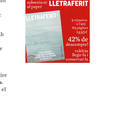
men
x
b
ir
aire
o
.
 el