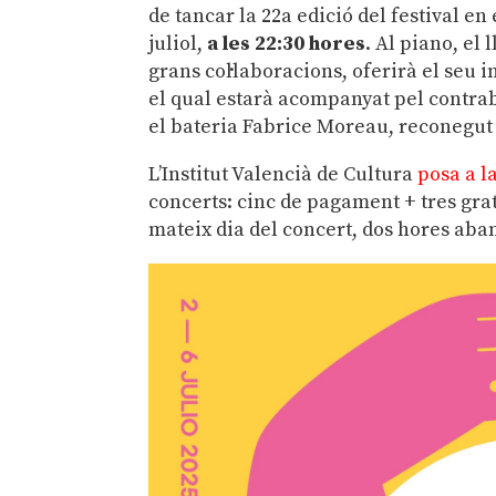
de tancar la 22a edició del festival e
juliol,
a les 22:30 hores
. Al piano, el
grans col·laboracions, oferirà el seu i
el qual estarà acompanyat pel contra
el bateria Fabrice Moreau, reconegut pe
L’Institut Valencià de Cultura
posa a l
concerts: cinc de pagament + tres grat
mateix dia del concert, dos hores abans