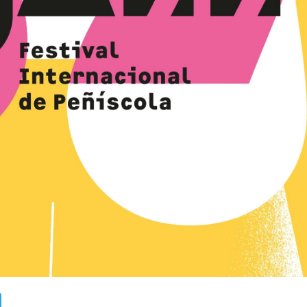
ads
uesky
Telegram