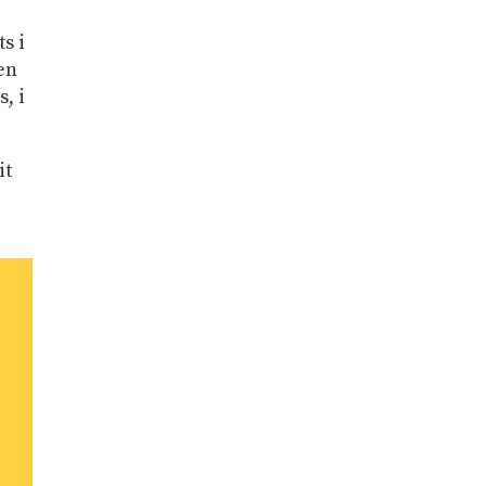
s i
 en
s, i
it