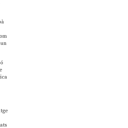
l
bà
Com
 un
ió
de
nica
atge
ats