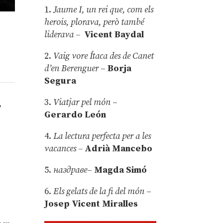
1.
Jaume I, un rei que, com els
herois, plorava, però també
liderava –
Vicent Baydal
2.
Vaig vore Ítaca des de Canet
d’en Berenguer
–
Borja
Segura
3.
Viatjar pel món
–
,
Gerardo León
r
4.
La lectura perfecta per a les
vacances –
Adrià Mancebo
5.
наздраве
–
Magda Simó
6.
Els gelats de la fi del món
–
Josep Vicent Miralles