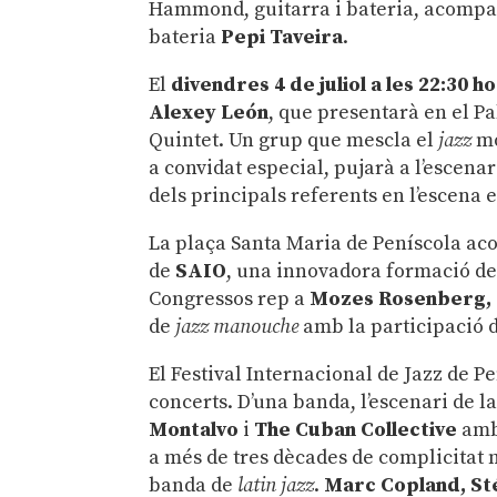
Hammond, guitarra i bateria, acompan
bateria
Pepi Taveira
.
El
divendres 4 de juliol a les 22:30 h
Alexey León
, que presentarà en el P
Quintet. Un grup que mescla el
jazz
mo
a convidat especial, pujarà a l’escena
dels principals referents en l’escena 
La plaça Santa Maria de Peníscola aco
de
SAIO
, una innovadora formació de 
Congressos rep a
Mozes Rosenberg, P
de
jazz manouche
amb la participació d
El Festival Internacional de Jazz de P
concerts. D’una banda, l’escenari de l
Montalvo
i
The Cuban Collective
amb 
a més de tres dècades de complicitat m
banda de
latin jazz
.
Marc Copland, St