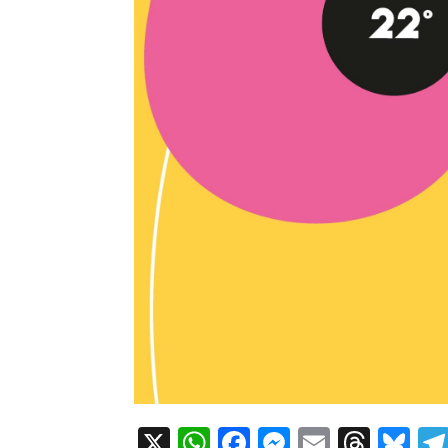
X
WhatsApp
Facebook
Messenger
Email
Thre
Bl