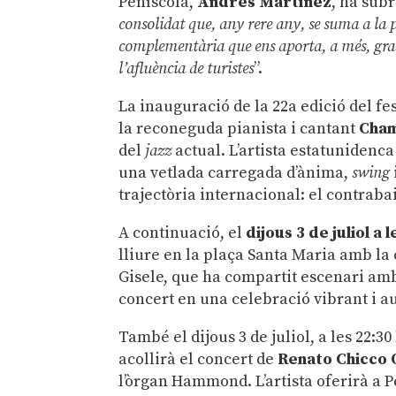
Peníscola,
Andrés Martínez
, ha subr
consolidat que, any rere any, se suma a la 
complementària que ens aporta, a més, gran 
l’afluència de turistes
”.
La inauguració de la 22a edició del fes
la reconeguda pianista i cantant
Cham
del
jazz
actual. L’artista estatunidenc
una vetlada carregada d’ànima,
swing
trajectòria internacional: el contraba
A continuació, el
dijous 3 de juliol a 
lliure en la plaça Santa Maria amb la
Gisele, que ha compartit escenari am
concert en una celebració vibrant i a
També el dijous 3 de juliol, a les 22:3
acollirà el concert de
Renato Chicco 
l’òrgan Hammond. L’artista oferirà a P