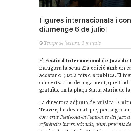
Figures internacionals i con
diumenge 6 de juliol
Temps de lectura:
3
minuts
El
Festival Internacional de Jazz de
inaugura la seua 22a edició amb un ca
acostar el
jazz
a tots els públics. El fe
concerts: cinc de pagament, que tindra
gratuïts, en la plaça Santa Maria de la 
La directora adjunta de Música i Cultu
Traver
, ha destacat que, per segon an
convertir Peníscola en l’epicentre del jazz a
referències internacionals, estan presents d