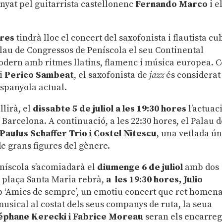
yat pel guitarrista castellonenc
Fernando Marco
i e
ores
tindrà lloc el concert del saxofonista i flautista cu
alau de Congressos de Peníscola el seu Continental
dern amb ritmes llatins, flamenc i música europea. 
ri
Perico Sambeat
, el saxofonista de
jazz
és considerat
espanyola actual.
llirà, el
dissabte 5 de juliol a les 19:30 hores
l’actuac
Barcelona. A continuació, a les 22:30 hores, el Palau 
aulus Schaffer Trio i Costel Nitescu
, una vetlada ú
e grans figures del gènere.
eníscola s’acomiadarà el
diumenge 6 de juliol
amb dos
a plaça Santa Maria rebrà,
a les 19:30 hores, Julio
‘Amics de sempre’, un emotiu concert que ret homen
usical al costat dels seus companys de ruta, la seua
éphane Kerecki i Fabrice Moreau
seran els encarreg