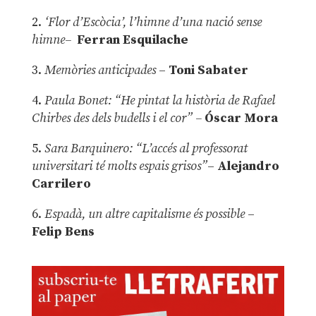
2.
‘Flor d’Escòcia’, l’himne d’una nació sense
himne–
Ferran Esquilache
3.
Memòries anticipades
–
Toni Sabater
4.
Paula Bonet: “He pintat la història de Rafael
Chirbes des dels budells i el cor” –
Óscar Mora
5.
Sara Barquinero: “L’accés al professorat
universitari té molts espais grisos”
–
Alejandro
Carrilero
6.
Espadà, un altre capitalisme és possible
–
Felip Bens