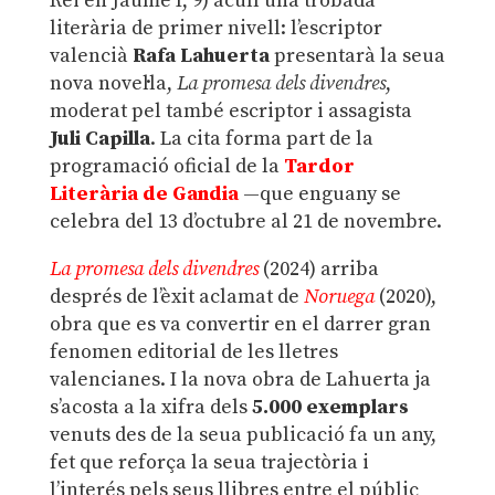
Rei en Jaume I, 9) acull una trobada
literària de primer nivell: l’escriptor
valencià
Rafa Lahuerta
presentarà la seua
nova novel·la,
La promesa dels divendres
,
moderat pel també escriptor i assagista
Juli Capilla
. La cita forma part de la
programació oficial de la
Tardor
Literària de Gandia
—que enguany se
celebra del 13 d’octubre al 21 de novembre.
La promesa dels divendres
(2024) arriba
després de l’èxit aclamat de
Noruega
(2020),
obra que es va convertir en el darrer gran
fenomen editorial de les lletres
valencianes. I la nova obra de Lahuerta ja
s’acosta a la xifra dels
5.000 exemplars
venuts des de la seua publicació fa un any,
fet que reforça la seua trajectòria i
l’interés pels seus llibres entre el públic