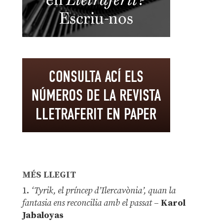
MÉS LLEGIT
1.
‘Tyrik, el príncep d’Ilercavònia’, quan la
fantasia ens reconcilia amb el passat
–
Karol
Jabaloyas