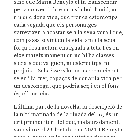
sinó que Maria Beneyto el fa transcendir
per a convertir-lo en un símbol d’unió, un
riu que dona vida, que trenca estereotips
cada vegada que els personatges
s’atrevixen a acostar-se a la seua vora i que,
com passa sovint en la vida, amb la seua
força destructora ens iguala a tots. I és en
eixe mateix moment on no hi ha classes
socials que valguen, ni estereotips, ni
prejuís… Sols éssers humans reconeixent-
se en “l’altre”, capaços de donar la vida per
un desconegut que podria ser, i en el fons
és, ell mateix.
L’última part de la novel·la, la descripció de
la nit i matinada de la riuada del 57, és un
crit premonitori del que, malauradament,
vam viure el 29 d’octubre de 2024. I Beneyto