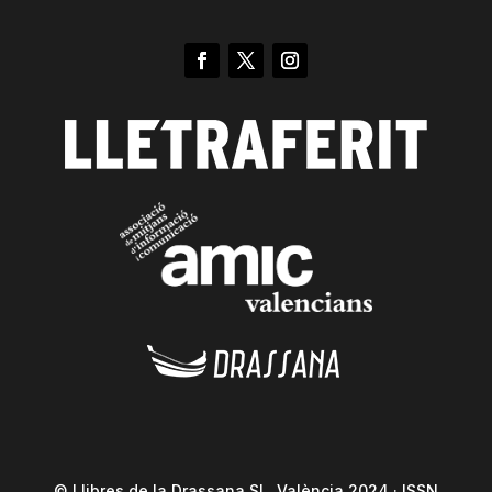
© Llibres de la Drassana SL. València 2024 · ISSN