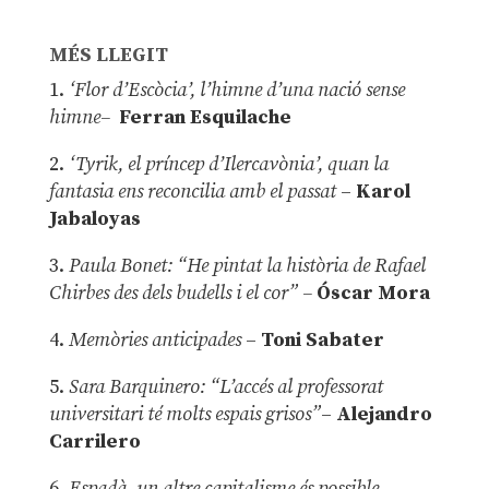
MÉS LLEGIT
1.
‘Flor d’Escòcia’, l’himne d’una nació sense
himne–
Ferran Esquilache
2.
‘Tyrik, el príncep d’Ilercavònia’, quan la
fantasia ens reconcilia amb el passat
–
Karol
Jabaloyas
3.
Paula Bonet: “He pintat la història de Rafael
Chirbes des dels budells i el cor” –
Óscar Mora
4.
Memòries anticipades
–
Toni Sabater
5.
Sara Barquinero: “L’accés al professorat
universitari té molts espais grisos”
–
Alejandro
Carrilero
6.
Espadà, un altre capitalisme és possible
–