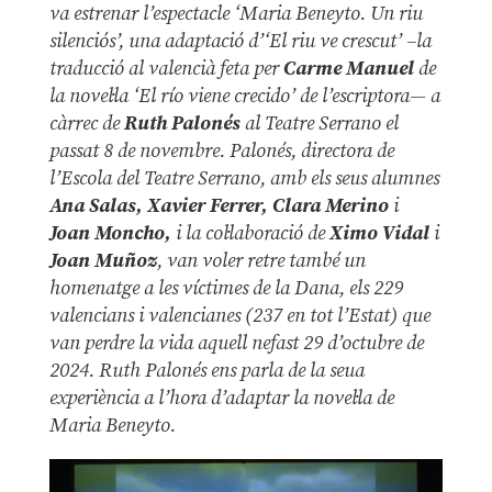
va estrenar l’espectacle ‘Maria Beneyto. Un riu
silenciós’, una adaptació d’‘El riu ve crescut’ –la
traducció al valencià feta per
Carme Manuel
de
la novel·la ‘El río viene crecido’ de l’escriptora— a
càrrec de
Ruth Palonés
al Teatre Serrano el
passat 8 de novembre. Palonés, directora de
l’Escola del Teatre Serrano, amb els seus alumnes
Ana Salas, Xavier Ferrer, Clara Merino
i
Joan Moncho,
i la col·laboració de
Ximo Vidal
i
Joan Muñoz
, van voler retre també un
homenatge a les víctimes de la Dana, els 229
valencians i valencianes (237 en tot l’Estat) que
van perdre la vida aquell nefast 29 d’octubre de
2024. Ruth Palonés ens parla de la seua
experiència a l’hora d’adaptar la novel·la de
Maria Beneyto.