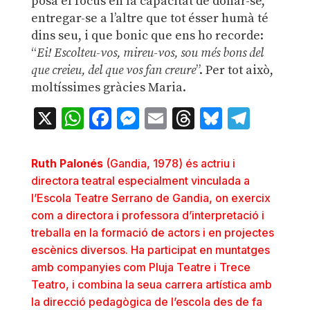
posa el focus en la capacitat de donar-se,
entregar-se a l’altre que tot ésser humà té
dins seu, i que bonic que ens ho recorde:
“
Ei! Escolteu-vos, mireu-vos, sou més bons del
que creieu, del que vos fan creure
”. Per tot això,
moltíssimes gràcies Maria.
X
WhatsApp
Facebook
Messenger
Email
Threads
Bluesky
Teleg
Ruth Palonés
(Gandia, 1978) és actriu i
directora teatral especialment vinculada a
l’Escola Teatre Serrano de Gandia, on exercix
com a directora i professora d’interpretació i
treballa en la formació de actors i en projectes
escènics diversos. Ha participat en muntatges
amb companyies com Pluja Teatre i Trece
Teatro, i combina la seua carrera artística amb
la direcció pedagògica de l’escola des de fa