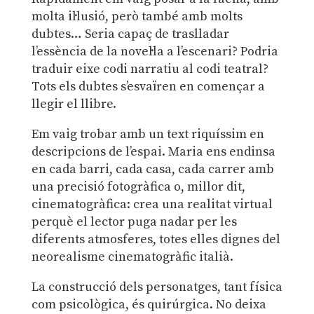
molta il·lusió, però també amb molts
dubtes… Seria capaç de traslladar
l’essència de la novel·la a l’escenari? Podria
traduir eixe codi narratiu al codi teatral?
Tots els dubtes s’esvaïren en començar a
llegir el llibre.
Em vaig trobar amb un text riquíssim en
descripcions de l’espai. Maria ens endinsa
en cada barri, cada casa, cada carrer amb
una precisió fotogràfica o, millor dit,
cinematogràfica: crea una realitat virtual
perquè el lector puga nadar per les
diferents atmosferes, totes elles dignes del
neorealisme cinematogràfic italià.
La construcció dels personatges, tant física
com psicològica, és quirúrgica. No deixa