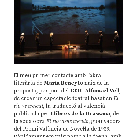
El meu primer contacte amb l’obra
literària de
Maria Beneyto
naix de la
proposta, per part del
CEIC Alfons el Vell
,
de crear un espectacle teatral basat en
El
riu ve crescut
, la traducció al valencià,
publicada per
Llibres de la Drassana
, de
la seua obra
El río viene crecido
, guanyadora
del Premi València de Novel·la de 1959.
Ràpidament em vaig posar a la faena, amb