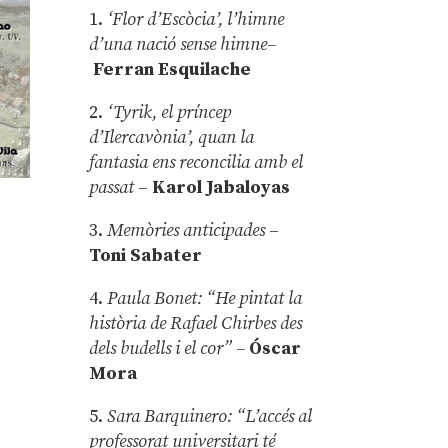
1.
‘Flor d’Escòcia’, l’himne
d’una nació sense himne–
Ferran Esquilache
2.
‘Tyrik, el príncep
d’Ilercavònia’, quan la
fantasia ens reconcilia amb el
passat
–
Karol Jabaloyas
3.
Memòries anticipades
–
Toni Sabater
4.
Paula Bonet: “He pintat la
història de Rafael Chirbes des
e
dels budells i el cor” –
Óscar
Mora
5.
Sara Barquinero: “L’accés al
professorat universitari té