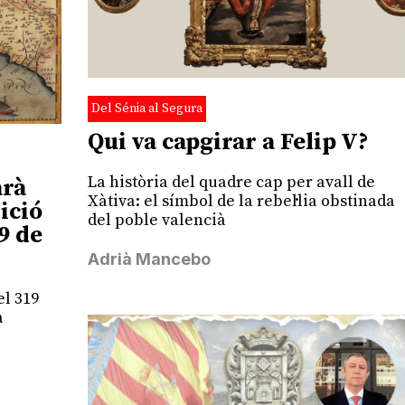
Del Sénia al Segura
Qui va capgirar a Felip V?
La història del quadre cap per avall de
arà
Xàtiva: el símbol de la rebel·lia obstinada
ició
del poble valencià
9 de
Adrià Mancebo
el 319
a