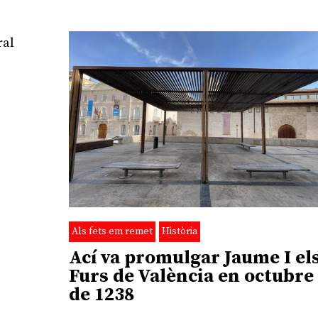
ral
e
Als fets em remet
Història
Ací va promulgar Jaume I el
Furs de València en octubre
de 1238