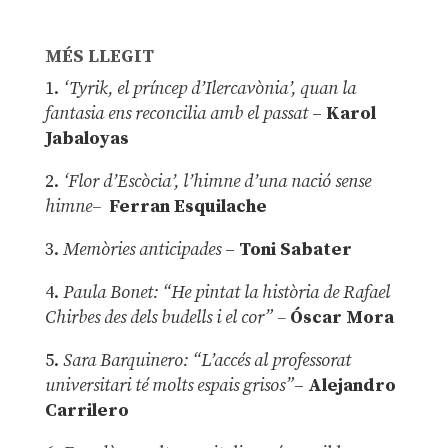
MÉS LLEGIT
1.
‘Tyrik, el príncep d’Ilercavònia’, quan la
fantasia ens reconcilia amb el passat
–
Karol
Jabaloyas
2.
‘Flor d’Escòcia’, l’himne d’una nació sense
himne–
Ferran Esquilache
3.
Memòries anticipades
–
Toni Sabater
4.
Paula Bonet: “He pintat la història de Rafael
Chirbes des dels budells i el cor” –
Óscar Mora
5.
Sara Barquinero: “L’accés al professorat
universitari té molts espais grisos”
–
Alejandro
Carrilero