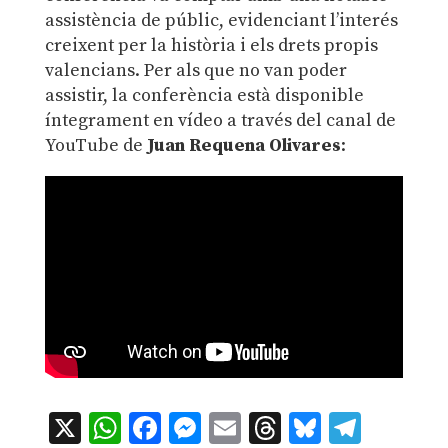
assistència de públic, evidenciant l’interés
creixent per la història i els drets propis
valencians.
Per als que no van poder
assistir, la conferència està disponible
íntegrament en vídeo a través del canal de
YouTube de
Juan Requena Olivares
:
X
WhatsApp
Facebook
Messenger
Email
Threads
Bluesky
Teleg