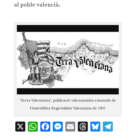
al poble valencià.
.
‘Terra Valenciana’, publicació valencianista emanada de
l’Assemblea Regionalista Valenciana de 1907
X
WhatsApp
Facebook
Messenger
Email
Threads
Bluesky
Teleg