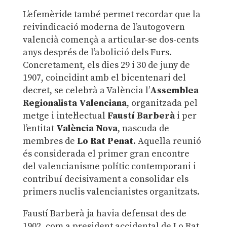
L’efemèride també permet recordar que la
reivindicació moderna de l’autogovern
valencià començà a articular-se dos-cents
anys després de l’abolició dels Furs.
Concretament, els dies 29 i 30 de juny de
1907, coincidint amb el bicentenari del
decret, se celebrà a València l’
Assemblea
Regionalista Valenciana
, organitzada pel
metge i intel·lectual
Faustí Barberà
i per
l’entitat
València Nova
, nascuda de
membres de
Lo Rat Penat
. Aquella reunió
és considerada el primer gran encontre
del valencianisme polític contemporani i
contribuí decisivament a consolidar els
primers nuclis valencianistes organitzats.
Faustí Barberà ja havia defensat des de
1902, com a president accidental de Lo Rat