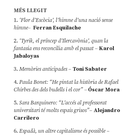
MÉS LLEGIT
1.
‘Flor d’Escòcia’, l’himne d’una nació sense
himne–
Ferran Esquilache
2.
‘Tyrik, el príncep d’Ilercavònia’, quan la
fantasia ens reconcilia amb el passat
–
Karol
Jabaloyas
3.
Memòries anticipades
–
Toni Sabater
4.
Paula Bonet: “He pintat la història de Rafael
Chirbes des dels budells i el cor” –
Óscar Mora
5.
Sara Barquinero: “L’accés al professorat
universitari té molts espais grisos”
–
Alejandro
Carrilero
6.
Espadà, un altre capitalisme és possible
–