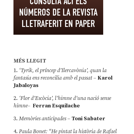
MÉS LLEGIT
1.
‘Tyrik, el príncep d’Ilercavònia’, quan la
fantasia ens reconcilia amb el passat
–
Karol
Jabaloyas
2.
‘Flor d’Escòcia’, l’himne d’una nació sense
himne–
Ferran Esquilache
3.
Memòries anticipades
–
Toni Sabater
4.
Paula Bonet: “He pintat la història de Rafael