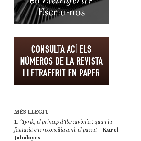
MÉS LLEGIT
1.
‘Tyrik, el príncep d’Ilercavònia’, quan la
fantasia ens reconcilia amb el passat
–
Karol
Jabaloyas