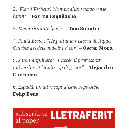
2.
‘Flor d’Escòcia’, l’himne d’una nació sense
himne–
Ferran Esquilache
3.
Memòries anticipades
–
Toni Sabater
4.
Paula Bonet: “He pintat la història de Rafael
Chirbes des dels budells i el cor” –
Óscar Mora
5.
Sara Barquinero: “L’accés al professorat
universitari té molts espais grisos”
–
Alejandro
Carrilero
6.
Espadà, un altre capitalisme és possible
–
Felip Bens