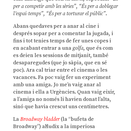
per a competir amb les sèries”
,
“És per a doblegar
l’espai-temps”
,
“És per a torturar el públic”
.
Abans quedaves per a anar al cine i
després sopar per a comentar la jugada, i
fins i tot tenies temps de fer unes copes i
en acabant entrar a una
golfa
, que és com
es deien les sessions de mitjanit, també
desaparegudes (que jo sàpia, que en sé
poc). Ara cal triar entre el cinema o les
vacances. Fa poc vaig fer un experiment
amb una amiga. Jo me’n vaig anar al
cinema i ella a Urgències. Quan vaig eixir,
a l’amiga no només li havien donat l’alta,
sinó que havia crescut uns centímetres.
La
Broadway bladder
(la “bufeta de
Broadway”) al·ludix a la imperiosa