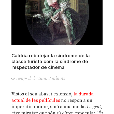
Caldria rebatejar la síndrome de la
classe turista com la síndrome de
l’espectador de cinema
Temps de lectura:
2
minuts
Vistos el seu abast i extensió,
la durada
actual de les pel·lícules
no respon a un
imperatiu d’autor, sinó a una moda.
La gent
,
eixe miratge que són
els altres
, especula:
“És