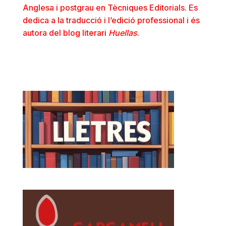
Anglesa i postgrau en Tècniques Editorials. Es
dedica a la traducció i l’edició professional i és
autora del
blog literari
Huellas
.