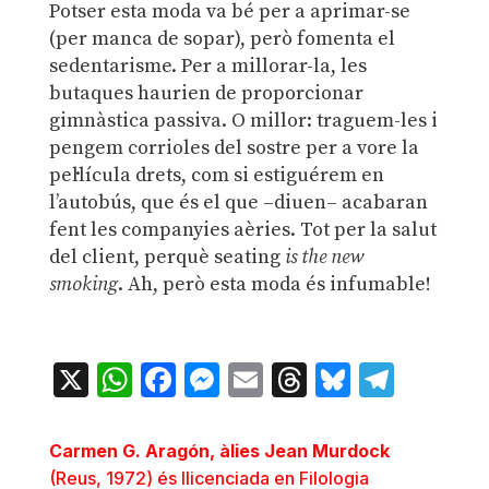
Potser esta moda va bé per a aprimar-se
(per manca de sopar), però fomenta el
sedentarisme. Per a millorar-la, les
butaques haurien de proporcionar
gimnàstica passiva. O millor: traguem-les i
pengem corrioles del sostre per a vore la
pel·lícula drets, com si estiguérem en
l’autobús, que és el que –diuen– acabaran
fent les companyies aèries. Tot per la salut
del client, perquè seating
is the new
smoking
. Ah, però esta moda és infumable!
X
WhatsApp
Facebook
Messenger
Email
Threads
Bluesky
Teleg
Carmen G. Aragón, àlies Jean Murdock
(Reus, 1972) és llicenciada en Filologia