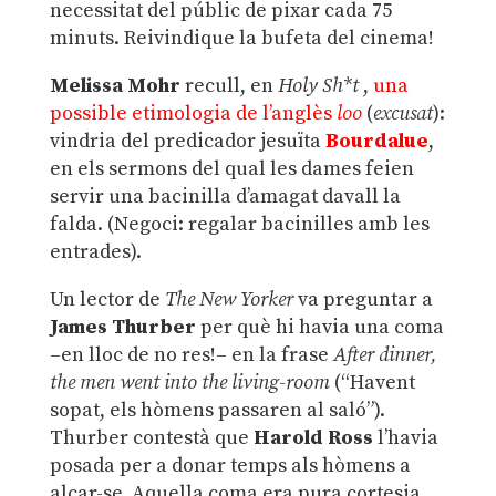
necessitat del públic de pixar cada 75
minuts. Reivindique la bufeta del cinema!
Melissa Mohr
recull, en
Holy Sh*t
,
una
possible etimologia de l’anglès
loo
(
excusat
):
vindria del predicador jesuïta
Bourdalue
,
en els sermons del qual les dames feien
servir una bacinilla d’amagat davall la
falda. (Negoci: regalar bacinilles amb les
entrades).
Un lector de
The New Yorker
va preguntar a
James Thurber
per què hi havia una coma
–en lloc de no res!– en la frase
After dinner,
the men went into the living-room
(“Havent
sopat, els hòmens passaren al saló”).
Thurber contestà que
Harold Ross
l’havia
posada per a donar temps als hòmens a
alçar-se. Aquella coma era pura cortesia.