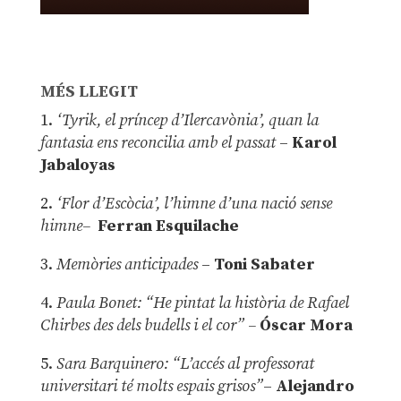
MÉS LLEGIT
1.
‘Tyrik, el príncep d’Ilercavònia’, quan la
fantasia ens reconcilia amb el passat
–
Karol
Jabaloyas
2.
‘Flor d’Escòcia’, l’himne d’una nació sense
himne–
Ferran Esquilache
3.
Memòries anticipades
–
Toni Sabater
4.
Paula Bonet: “He pintat la història de Rafael
Chirbes des dels budells i el cor” –
Óscar Mora
5.
Sara Barquinero: “L’accés al professorat
universitari té molts espais grisos”
–
Alejandro