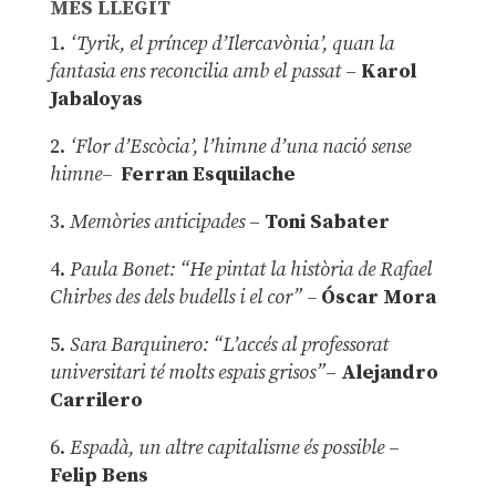
MÉS LLEGIT
1.
‘Tyrik, el príncep d’Ilercavònia’, quan la
fantasia ens reconcilia amb el passat
–
Karol
Jabaloyas
2.
‘Flor d’Escòcia’, l’himne d’una nació sense
himne–
Ferran Esquilache
3.
Memòries anticipades
–
Toni Sabater
4.
Paula Bonet: “He pintat la història de Rafael
Chirbes des dels budells i el cor” –
Óscar Mora
5.
Sara Barquinero: “L’accés al professorat
universitari té molts espais grisos”
–
Alejandro
Carrilero
6.
Espadà, un altre capitalisme és possible
–
Felip Bens