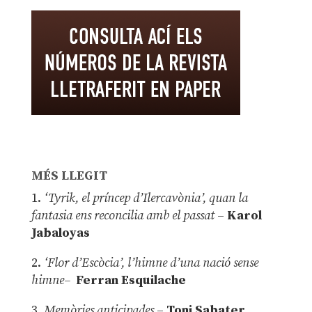
MÉS LLEGIT
1.
‘Tyrik, el príncep d’Ilercavònia’, quan la
fantasia ens reconcilia amb el passat
–
Karol
Jabaloyas
2.
‘Flor d’Escòcia’, l’himne d’una nació sense
himne–
Ferran Esquilache
3.
Memòries anticipades
–
Toni Sabater