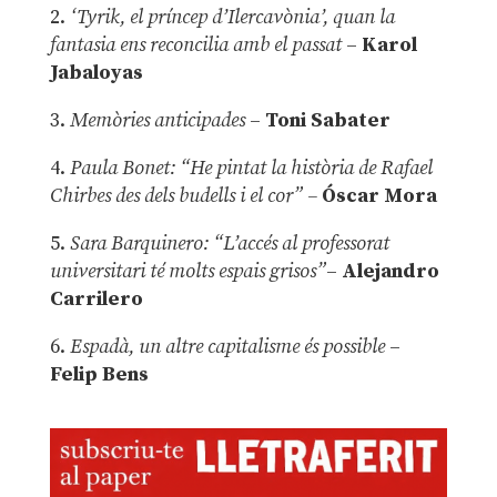
2.
‘Tyrik, el príncep d’Ilercavònia’, quan la
fantasia ens reconcilia amb el passat
–
Karol
Jabaloyas
3.
Memòries anticipades
–
Toni Sabater
4.
Paula Bonet: “He pintat la història de Rafael
Chirbes des dels budells i el cor” –
Óscar Mora
5.
Sara Barquinero: “L’accés al professorat
universitari té molts espais grisos”
–
Alejandro
Carrilero
6.
Espadà, un altre capitalisme és possible
–
Felip Bens