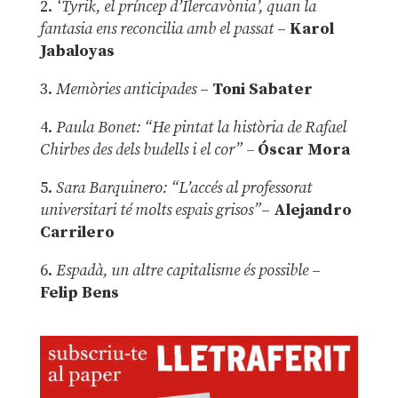
2.
‘Tyrik, el príncep d’Ilercavònia’, quan la
fantasia ens reconcilia amb el passat
–
Karol
Jabaloyas
3.
Memòries anticipades
–
Toni Sabater
4.
Paula Bonet: “He pintat la història de Rafael
Chirbes des dels budells i el cor” –
Óscar Mora
5.
Sara Barquinero: “L’accés al professorat
universitari té molts espais grisos”
–
Alejandro
Carrilero
6.
Espadà, un altre capitalisme és possible
–
Felip Bens