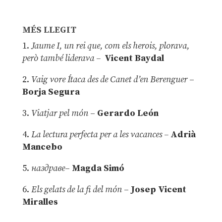
MÉS LLEGIT
1.
Jaume I, un rei que, com els herois, plorava,
però també liderava –
Vicent Baydal
2.
Vaig vore Ítaca des de Canet d’en Berenguer
–
Borja Segura
3.
Viatjar pel món
–
Gerardo León
4.
La lectura perfecta per a les vacances –
Adrià
Mancebo
5.
наздраве
–
Magda Simó
6.
Els gelats de la fi del món
–
Josep Vicent
Miralles