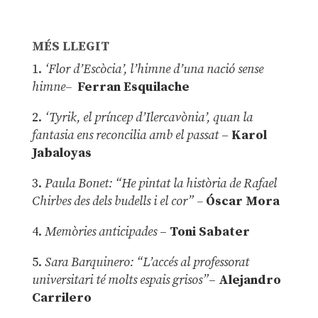
MÉS LLEGIT
1.
‘Flor d’Escòcia’, l’himne d’una nació sense
himne–
Ferran Esquilache
2.
‘Tyrik, el príncep d’Ilercavònia’, quan la
fantasia ens reconcilia amb el passat
–
Karol
Jabaloyas
3.
Paula Bonet: “He pintat la història de Rafael
Chirbes des dels budells i el cor” –
Óscar Mora
4.
Memòries anticipades
–
Toni Sabater
5.
Sara Barquinero: “L’accés al professorat
universitari té molts espais grisos”
–
Alejandro
Carrilero