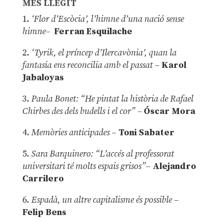
MÉS LLEGIT
1.
‘Flor d’Escòcia’, l’himne d’una nació sense
himne–
Ferran Esquilache
2.
‘Tyrik, el príncep d’Ilercavònia’, quan la
fantasia ens reconcilia amb el passat
–
Karol
Jabaloyas
3.
Paula Bonet: “He pintat la història de Rafael
Chirbes des dels budells i el cor” –
Óscar Mora
4.
Memòries anticipades
–
Toni Sabater
5.
Sara Barquinero: “L’accés al professorat
universitari té molts espais grisos”
–
Alejandro
Carrilero
6.
Espadà, un altre capitalisme és possible
–
Felip Bens