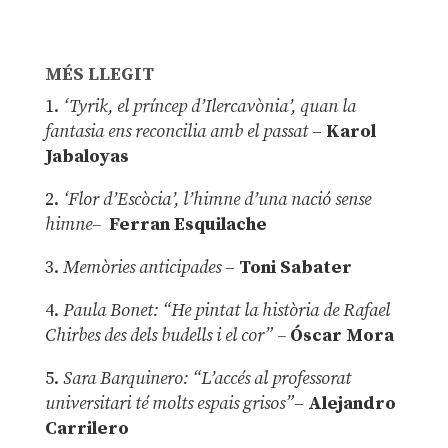
MÉS LLEGIT
1.
‘Tyrik, el príncep d’Ilercavònia’, quan la
fantasia ens reconcilia amb el passat
–
Karol
Jabaloyas
2.
‘Flor d’Escòcia’, l’himne d’una nació sense
himne–
Ferran Esquilache
3.
Memòries anticipades
–
Toni Sabater
4.
Paula Bonet: “He pintat la història de Rafael
Chirbes des dels budells i el cor” –
Óscar Mora
5.
Sara Barquinero: “L’accés al professorat
universitari té molts espais grisos”
–
Alejandro
Carrilero