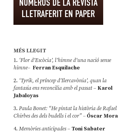
MÉS LLEGIT
1.
‘Flor d’Escòcia’, l’himne d’una nació sense
himne–
Ferran Esquilache
2.
‘Tyrik, el príncep d’Ilercavònia’, quan la
fantasia ens reconcilia amb el passat
–
Karol
Jabaloyas
3.
Paula Bonet: “He pintat la història de Rafael
Chirbes des dels budells i el cor” –
Óscar Mora
4.
Memòries anticipades
–
Toni Sabater