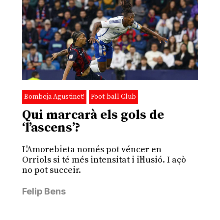
Bombeja Agustinet!
Foot-ball Club
Qui marcarà els gols de
‘l’ascens’?
L'Amorebieta només pot véncer en
Orriols si té més intensitat i il·lusió. I açò
no pot succeir.
Felip Bens