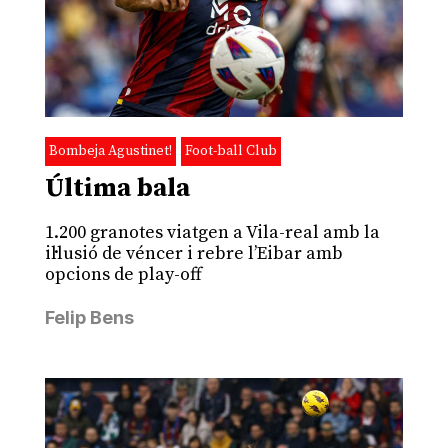
Bombeja Agustinet!
Foot-ball Club
Última bala
1.200 granotes viatgen a Vila-real amb la
il·lusió de véncer i rebre l’Eibar amb
opcions de play-off
Felip Bens