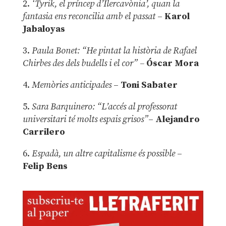
2.
‘Tyrik, el príncep d’Ilercavònia’, quan la
fantasia ens reconcilia amb el passat
–
Karol
Jabaloyas
3.
Paula Bonet: “He pintat la història de Rafael
Chirbes des dels budells i el cor” –
Óscar Mora
4.
Memòries anticipades
–
Toni Sabater
5.
Sara Barquinero: “L’accés al professorat
universitari té molts espais grisos”
–
Alejandro
Carrilero
6.
Espadà, un altre capitalisme és possible
–
Felip Bens