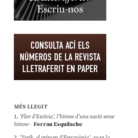
MÉS LLEGIT
1.
‘Flor d’Escòcia’, l’himne d’una nació sense
himne–
Ferran Esquilache
2.
‘Tyrik, el príncep d’Ilercavònia’, quan la