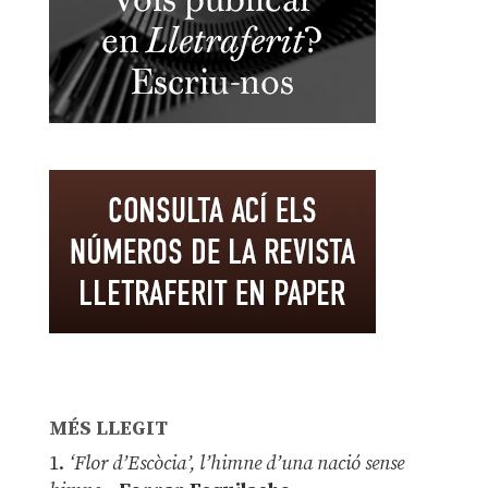
MÉS LLEGIT
1.
‘Flor d’Escòcia’, l’himne d’una nació sense