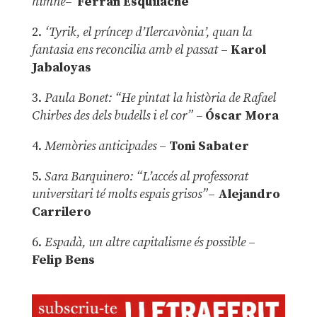
himne–
Ferran Esquilache
2.
‘Tyrik, el príncep d’Ilercavònia’, quan la
fantasia ens reconcilia amb el passat
–
Karol
Jabaloyas
3.
Paula Bonet: “He pintat la història de Rafael
Chirbes des dels budells i el cor” –
Óscar Mora
4.
Memòries anticipades
–
Toni Sabater
5.
Sara Barquinero: “L’accés al professorat
universitari té molts espais grisos”
–
Alejandro
Carrilero
6.
Espadà, un altre capitalisme és possible
–
Felip Bens