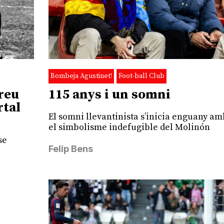
Bombeja Agustinet!
Foot-ball Club
115 anys i un somni
reu
rtal
El somni llevantinista s’inicia enguany am
el simbolisme indefugible del Molinón
se
Felip Bens