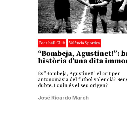
Foot-ball Club
València Sportiva
“Bombeja, Agustinet!”: b
història d’una dita immo
És "Bombeja, Agustinet!" el crit per
antonomàsia del futbol valencià? Sen
dubte. I quin és el seu origen?
José Ricardo March