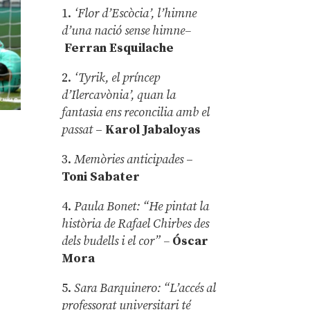
1.
‘Flor d’Escòcia’, l’himne
d’una nació sense himne–
Ferran Esquilache
2.
‘Tyrik, el príncep
d’Ilercavònia’, quan la
fantasia ens reconcilia amb el
passat
–
Karol Jabaloyas
3.
Memòries anticipades
–
Toni Sabater
4.
Paula Bonet: “He pintat la
història de Rafael Chirbes des
dels budells i el cor” –
Óscar
Mora
5.
Sara Barquinero: “L’accés al
professorat universitari té