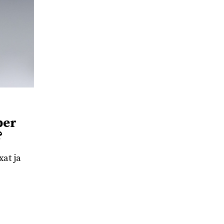
per
?
xat ja