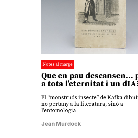
Notes al marge
Que en pau descansen… 
a tota l’eternitat i un dIA
El “monstruós insecte” de Kafka dibui
no pertany a la literatura, sinó a
l'entomologia
Jean Murdock