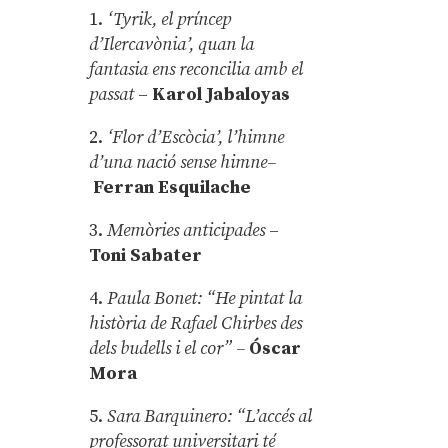
1.
‘Tyrik, el príncep
d’Ilercavònia’, quan la
fantasia ens reconcilia amb el
passat
–
Karol Jabaloyas
2.
‘Flor d’Escòcia’, l’himne
d’una nació sense himne–
Ferran Esquilache
3.
Memòries anticipades
–
Toni Sabater
4.
Paula Bonet: “He pintat la
història de Rafael Chirbes des
dels budells i el cor” –
Óscar
Mora
5.
Sara Barquinero: “L’accés al
professorat universitari té