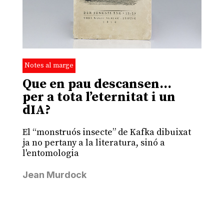
Notes al marge
Que en pau descansen…
per a tota l’eternitat i un
dIA?
El “monstruós insecte” de Kafka dibuixat
ja no pertany a la literatura, sinó a
l'entomologia
Jean Murdock