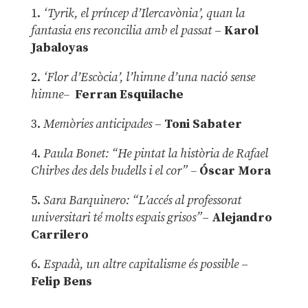
1.
‘Tyrik, el príncep d’Ilercavònia’, quan la
fantasia ens reconcilia amb el passat
–
Karol
Jabaloyas
2.
‘Flor d’Escòcia’, l’himne d’una nació sense
himne–
Ferran Esquilache
3.
Memòries anticipades
–
Toni Sabater
4.
Paula Bonet: “He pintat la història de Rafael
Chirbes des dels budells i el cor” –
Óscar Mora
5.
Sara Barquinero: “L’accés al professorat
universitari té molts espais grisos”
–
Alejandro
Carrilero
6.
Espadà, un altre capitalisme és possible
–
Felip Bens