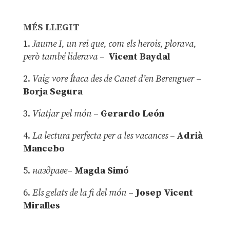
MÉS LLEGIT
1.
Jaume I, un rei que, com els herois, plorava,
però també liderava –
Vicent Baydal
2.
Vaig vore Ítaca des de Canet d’en Berenguer
–
Borja Segura
3.
Viatjar pel món
–
Gerardo León
4.
La lectura perfecta per a les vacances –
Adrià
Mancebo
5.
наздраве
–
Magda Simó
6.
Els gelats de la fi del món
–
Josep Vicent
Miralles