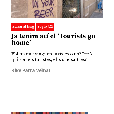
Baixar al fang
Segle XXI
Ja tenim ací el ‘Tourists go
home’
Volem que vinguen turistes o no? Però
qui són els turistes, ells o nosaltres?
Kike Parra Veïnat