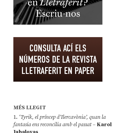
MÉS LLEGIT
1.
‘Tyrik, el príncep d’Ilercavònia’, quan la
fantasia ens reconcilia amb el passat
–
Karol
Jabaloyas