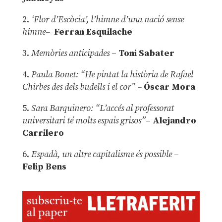
2.
‘Flor d’Escòcia’, l’himne d’una nació sense
himne–
Ferran Esquilache
3.
Memòries anticipades
–
Toni Sabater
4.
Paula Bonet: “He pintat la història de Rafael
Chirbes des dels budells i el cor” –
Óscar Mora
5.
Sara Barquinero: “L’accés al professorat
universitari té molts espais grisos”
–
Alejandro
Carrilero
6.
Espadà, un altre capitalisme és possible
–
Felip Bens