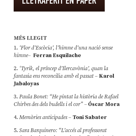
MÉS LLEGIT
1.
‘Flor d’Escòcia’, l’himne d’una nació sense
himne–
Ferran Esquilache
2.
‘Tyrik, el príncep d’Ilercavònia’, quan la
fantasia ens reconcilia amb el passat
–
Karol
Jabaloyas
3.
Paula Bonet: “He pintat la història de Rafael
Chirbes des dels budells i el cor” –
Óscar Mora
4.
Memòries anticipades
–
Toni Sabater
5.
Sara Barquinero: “L’accés al professorat