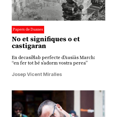
Papers de Duanes
No et signifiques o et
castigaran
En decasíl·lab perfecte d’Ausiàs March:
“en fer tot bé s’adorm vostra perea”
Josep Vicent Miralles