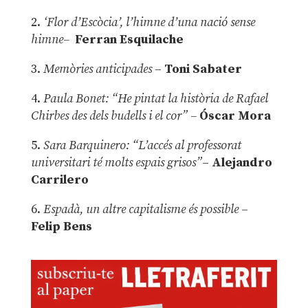
2.
‘Flor d’Escòcia’, l’himne d’una nació sense
himne–
Ferran Esquilache
3.
Memòries anticipades
–
Toni Sabater
4.
Paula Bonet: “He pintat la història de Rafael
Chirbes des dels budells i el cor” –
Óscar Mora
5.
Sara Barquinero: “L’accés al professorat
universitari té molts espais grisos”
–
Alejandro
Carrilero
6.
Espadà, un altre capitalisme és possible
–
Felip Bens