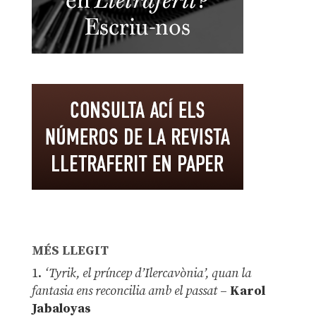
MÉS LLEGIT
1.
‘Tyrik, el príncep d’Ilercavònia’, quan la
fantasia ens reconcilia amb el passat
–
Karol
Jabaloyas