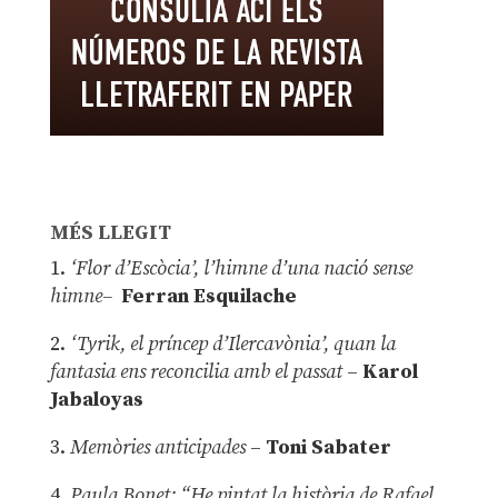
MÉS LLEGIT
1.
‘Flor d’Escòcia’, l’himne d’una nació sense
himne–
Ferran Esquilache
2.
‘Tyrik, el príncep d’Ilercavònia’, quan la
fantasia ens reconcilia amb el passat
–
Karol
Jabaloyas
3.
Memòries anticipades
–
Toni Sabater
4.
Paula Bonet: “He pintat la història de Rafael