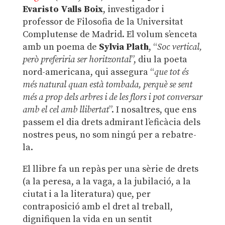
Evaristo Valls Boix
, investigador i
professor de Filosofia de la Universitat
Complutense de Madrid. El volum s’enceta
amb un poema de
Sylvia Plath
, “
Soc vertical,
però preferiria ser horitzontal
”, diu la poeta
nord-americana, qui assegura “
que tot és
més natural quan està tombada, perquè se sent
més a prop dels arbres i de les flors i pot conversar
amb el cel amb llibertat
”. I nosaltres, que ens
passem el dia drets admirant l’eficàcia dels
nostres peus, no som ningú per a rebatre-
la.
El llibre fa un repàs per una sèrie de drets
(a la peresa, a la vaga, a la jubilació, a la
ciutat i a la literatura) que, per
contraposició amb el dret al treball,
dignifiquen la vida en un sentit