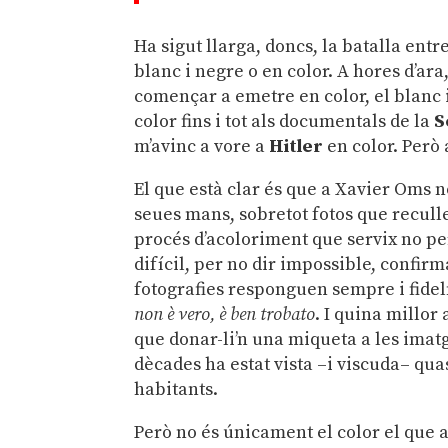
Ha sigut llarga, doncs, la batalla ent
blanc i negre o en color. A hores d’ara
començar a emetre en color, el blanc 
color fins i tot als documentals de la
S
m’avinc a vore a
Hitler
en color. Però 
El que està clar és que a Xavier Oms no
seues mans, sobretot fotos que reculle
procés d’acoloriment que servix no pe
difícil, per no dir impossible, confirm
fotografies responguen sempre i fidel
non è vero, è ben trobato
. I quina millor
que donar-li’n una miqueta a les imatg
dècades ha estat vista –i viscuda– qua
habitants.
Però no és únicament el color el que a