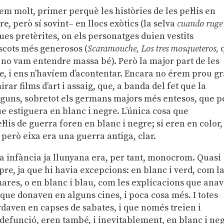
em molt, primer perquè les històries de les pel·lis en
 però sí sovint– en llocs exòtics (la selva
cuando ruge 
ques pretèrites, on els personatges duien vestits
escots més generosos (
Scaramouche, Los tres mosqueteros,
 no vam entendre massa bé). Però la major part de les
egre, i ens n’havíem d’acontentar. Encara no érem prou g
rar films d’art i assaig, que, a banda del fet que la
alguns, sobretot els germans majors més entesos, que p
que estiguera en blanc i negre. L’única cosa que
lis de guerra foren en blanc i negre; si eren en color,
,
però eixa era una guerra antiga, clar.
tra infància ja llunyana era, per tant, monocrom. Quasi
re, ja que hi havia excepcions: en blanc i verd, com l
mares, o en blanc i blau, com les explicacions que ana
que donaven en alguns cines, i poca cosa més. I totes
rdaven en capses de sabates, i que només treien i
efunció, eren també, i inevitablement, en blanc i neg