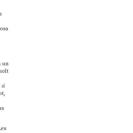
n
posa
a un
molt
a
si
ot,
us
Les