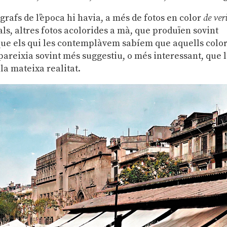
grafs de l’època hi havia, a més de fotos en color
de ver
, altres fotos acolorides a mà, que produïen sovint
a que els qui les contemplàvem sabíem que aquells colo
s pareixia sovint més suggestiu, o més interessant, que 
la mateixa realitat.