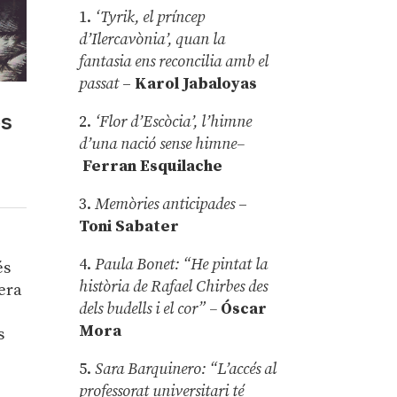
1.
‘Tyrik, el príncep
d’Ilercavònia’, quan la
fantasia ens reconcilia amb el
passat
–
Karol Jabaloyas
es
2.
‘Flor d’Escòcia’, l’himne
d’una nació sense himne–
Ferran Esquilache
3.
Memòries anticipades
–
Toni Sabater
4.
Paula Bonet: “He pintat la
és
història de Rafael Chirbes des
 era
dels budells i el cor” –
Óscar
Mora
s
5.
Sara Barquinero: “L’accés al
professorat universitari té