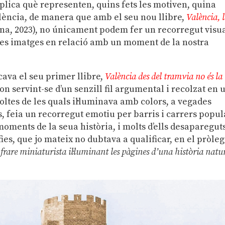
lica què representen, quins fets les motiven, quina
lència, de manera que amb el seu nou llibre,
València, 
ana, 2023), no únicament podem fer un recorregut visua
es imatges en relació amb un moment de la nostra
ava el seu primer llibre,
València des del tramvia no és la
 on servint-se d’un senzill fil argumental i recolzat en 
moltes de les quals il·luminava amb colors, a vegades
ts, feia un recorregut emotiu per barris i carrers popul
moments de la seua història, i molts d’ells desaparegut
afies, que jo mateix no dubtava a qualificar, en el pròleg
 frare miniaturista il·luminant les pàgines d’una història natu