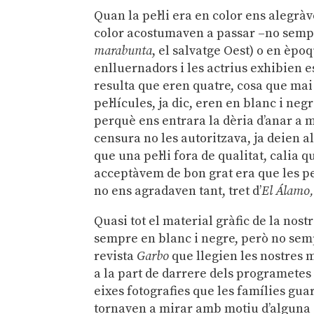
Quan la pel·li era en color ens alegràv
color acostumaven a passar –no sempre,
marabunta
, el salvatge Oest) o en èpo
enlluernadors i les actrius exhibien 
resulta que eren quatre, cosa que mai
pel·lícules, ja dic, eren en blanc i n
perquè ens entrara la dèria d’anar a mi
censura no les autoritzava, ja deien 
que una pel·li fora de qualitat, calia 
acceptàvem de bon grat era que les pel·
no ens agradaven tant, tret d’
El Álamo
Quasi tot el material gràfic de la nos
sempre en blanc i negre, però no semp
revista
Garbo
que llegien les nostres 
a la part de darrere dels programetes 
eixes fotografies que les famílies gua
tornaven a mirar amb motiu d’alguna d