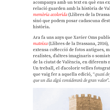
acompanya amb un text en què ens exp
relació guarden amb la història de Va
memòria acolorida
(Llibres de la Drass
sinó que podem posar cadascuna d’est
història.
Ara fa uns anys que Xavier Oms public
mateixa
(Llibres de la Drassana, 2016),
extensa col·lecció de fotos antigues, 
realistes, d’altres imaginaris o somia
de la ciutat de València, en diferents 
Un treball, el d’acolorir velles fotogr
que vaig fer a aquella edició, “
quasi de
que un dia algú considerarà de gran valor
”.