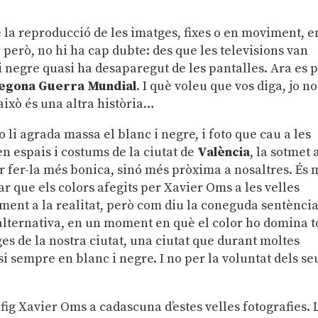
re la reproducció de les imatges, fixes o en moviment, e
, però, no hi ha cap dubte: des que les televisions van
i negre quasi ha desaparegut de les pantalles. Ara es 
egona Guerra Mundial
. I què voleu que vos diga, jo no
això és una altra història…
 li agrada massa el blanc i negre, i foto que cau a les
n espais i costums de la ciutat de
València
, la sotmet 
r fer-la més bonica, sinó més pròxima a nosaltres. És 
ar que els colors afegits per Xavier Oms a les velles
ment a la realitat, però com diu la coneguda sentènci
 alternativa, en un moment en què el color ho domina t
es de la nostra ciutat, una ciutat que durant moltes
si sempre en blanc i negre. I no per la voluntat dels se
fig Xavier Oms a cadascuna d’estes velles fotografies. 