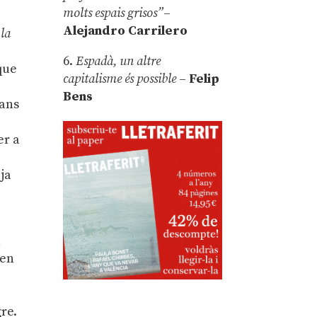
molts espais grisos”
–
Alejandro Carrilero
la
6.
Espadà, un altre
que
capitalisme és possible
–
Felip
Bens
rans
er a
 ja
a
ven
re.