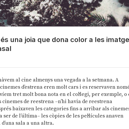
 és una joia que dona color a les imatg
asal
anàvem al cine almenys una vegada a la setmana. A
 cinemes d’estrena eren molt cars i es reservaven nom
íem tret molt bona nota en el col·legi, per exemple, o
ls cinemes de reestrena –n’hi havia de reestrena
sprés baixaven les categories fins a arribar als cineme
 ser de l’última– les còpies de les pel·lícules anaven
d’una sala a una altra.