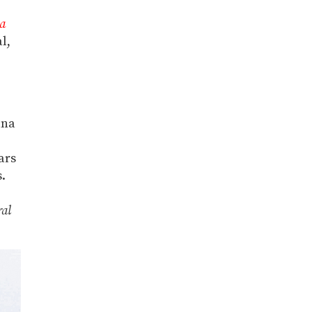
la
l,
una
ars
s.
ral