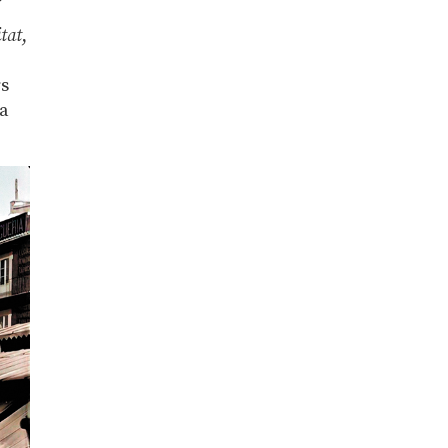
itat
,
rs
la