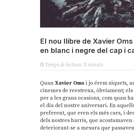
El nou llibre de Xavier Oms
en blanc i negre del cap i c
Temps de lectura:
5
minuts
Quan
Xavier Oms
i jo érem xiquets, 
cinemes de reestrena, òbviament; els
per a les grans ocasions, com quan hav
el dia del nostre aniversari. En aquel
preferent, que eren els més cars, i de
dels nostres barris, que acostumaven a
deteriorant-se a mesura que passaven 