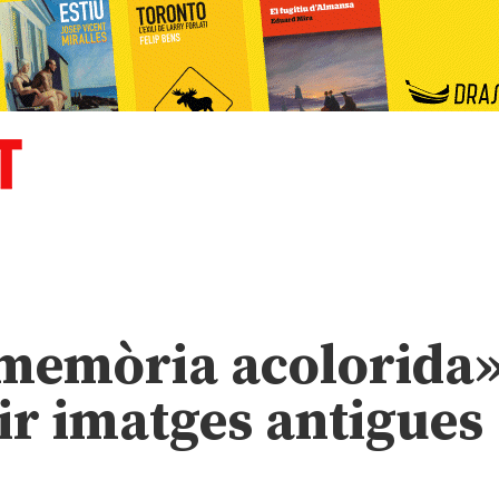
 memòria acolorida
orir imatges antigues