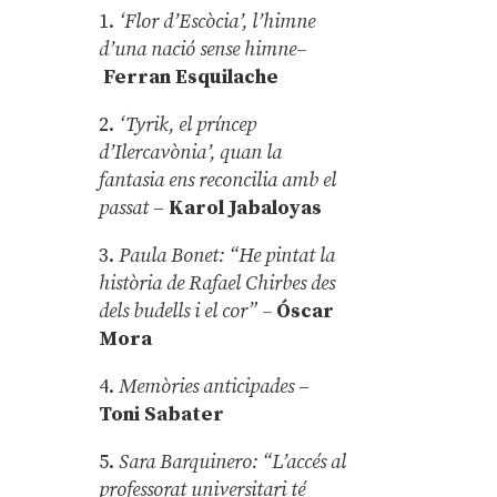
1.
‘Flor d’Escòcia’, l’himne
d’una nació sense himne–
Ferran Esquilache
2.
‘Tyrik, el príncep
d’Ilercavònia’, quan la
fantasia ens reconcilia amb el
passat
–
Karol Jabaloyas
3.
Paula Bonet: “He pintat la
història de Rafael Chirbes des
dels budells i el cor” –
Óscar
Mora
4.
Memòries anticipades
–
Toni Sabater
5.
Sara Barquinero: “L’accés al
professorat universitari té