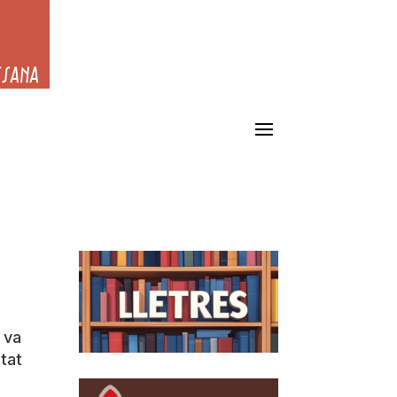
i va
itat