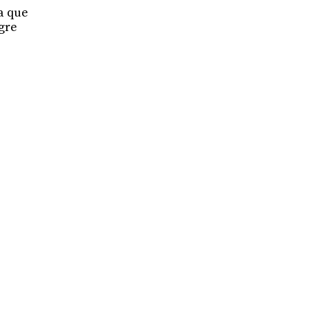
ia que
egre