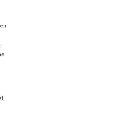
 en
t
ne
a
el