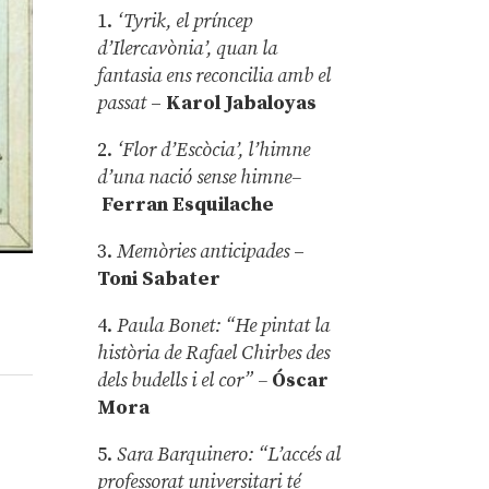
1.
‘Tyrik, el príncep
d’Ilercavònia’, quan la
fantasia ens reconcilia amb el
passat
–
Karol Jabaloyas
2.
‘Flor d’Escòcia’, l’himne
d’una nació sense himne–
Ferran Esquilache
3.
Memòries anticipades
–
Toni Sabater
4.
Paula Bonet: “He pintat la
història de Rafael Chirbes des
dels budells i el cor” –
Óscar
Mora
5.
Sara Barquinero: “L’accés al
professorat universitari té