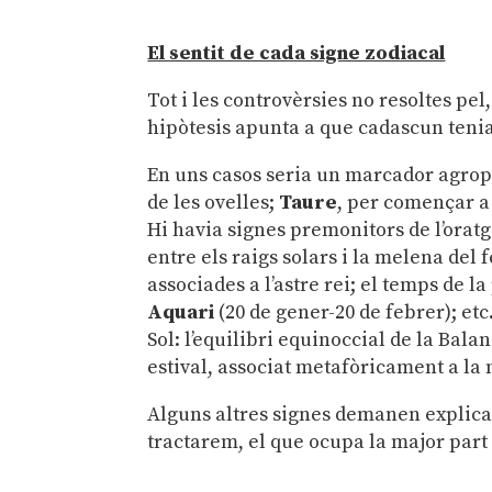
El sentit de cada signe zodiacal
Tot i les controvèrsies no resoltes pel
hipòtesis apunta a que cadascun tenia 
En uns casos seria un marcador agro
de les ovelles;
Taure
, per començar a 
Hi havia signes premonitors de l’orat
entre els raigs solars i la melena del
associades a l’astre rei; el temps de 
Aquari
(20 de gener-20 de febrer); etc
Sol: l’equilibri equinoccial de la Balan
estival, associat metafòricament a la
Alguns altres signes demanen explicac
tractarem, el que ocupa la major part