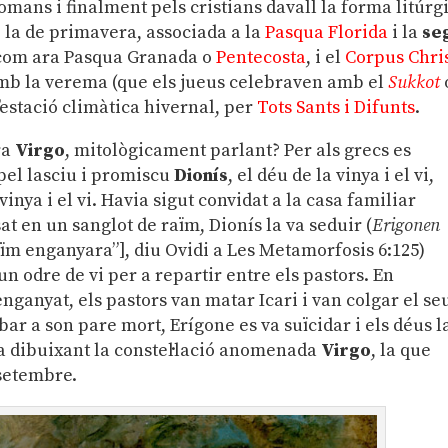
romans i finalment pels cristians davall la forma litúrg
): la de primavera, associada a la
Pasqua Florida
i la
se
es com ara Pasqua Granada o
Pentecosta
, i el
Corpus Chris
, amb la verema (que els jueus celebraven amb el
Sukkot
de l’estació climàtica hivernal, per
Tots Sants i Difunts
.
ra
Virgo
, mitològicament parlant? Per als grecs es
pel lasciu i promiscu
Dionís
, el déu de la vinya i el vi,
vinya i el vi. Havia sigut convidat a la casa familiar
at en un sanglot de raïm, Dionís la va seduir (
Erigonen
ïm enganyara”], diu Ovidi a Les Metamorfosis 6:125)
un odre de vi per a repartir entre els pastors. En
enganyat, els pastors van matar Icari i van colgar el se
obar a son pare mort, Erígone es va suïcidar i els déus l
da dibuixant la constel·lació anomenada
Virgo
, la que
setembre.