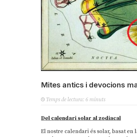
Mites antics i devocions ma
Temps de lectura:
6
minuts
Del calendari solar al zodiacal
El nostre calendari és solar, basat en l