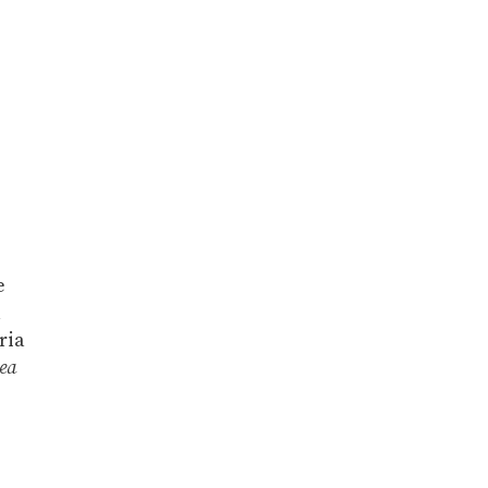
e
a
ria
ea