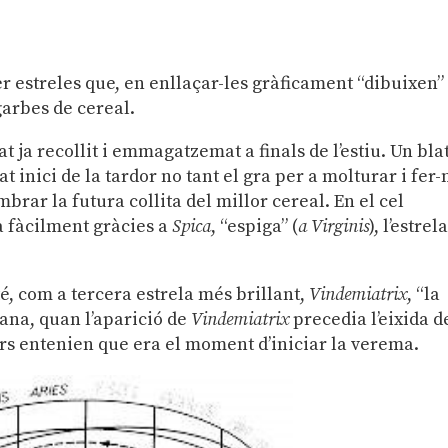
 estreles que, en enllaçar-les gràficament “dibuixen”
garbes de cereal.
t ja recollit i emmagatzemat a finals de l’estiu. Un bla
 inici de la tardor no tant el gra per a molturar i fer-
rar la futura collita del millor cereal. En el cel
a fàcilment gràcies a
Spica
, “espiga” (
a
Virginis
), l’estrel
é, com a tercera estrela més brillant,
Vindemiatrix
, “la
ana, quan l’aparició de
Vindemiatrix
precedia l’eixida d
aters entenien que era el moment d’iniciar la verema.