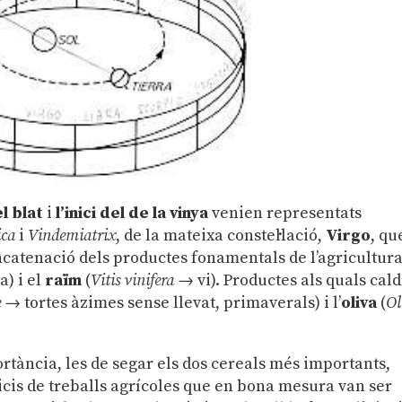
el blat
i
l’inici del de la vinya
venien representats
ica
i
Vindemiatrix
, de la mateixa constel·lació,
Virgo
, qu
ncatenació dels productes fonamentals de l’agricultur
a) i el
raïm
(
Vitis vinifera
→ vi). Productes als quals cald
e
→ tortes àzimes sense llevat, primaverals) i l’
oliva
(
Ol
tància, les de segar els dos cereals més importants,
inicis de treballs agrícoles que en bona mesura van ser