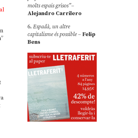
molts espais grisos”
–
al
Alejandro Carrilero
6.
Espadà, un altre
ón
capitalisme és possible
–
Felip
n”
Bens
t
ra
t