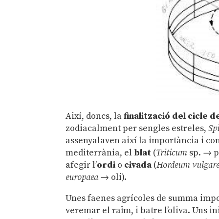
Així, doncs, la
finalització del cicle d
zodiacalment per sengles estreles,
Sp
assenyalaven així la importància i co
mediterrània, el
blat
(
Triticum
sp. → p
afegir l’
ordi
o
civada
(
Hordeum vulgar
europaea
→ oli).
Unes faenes agrícoles de summa impor
veremar el raïm, i batre l’oliva. Uns 