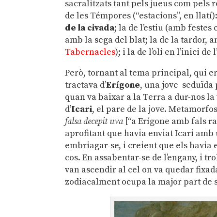
sacralitzats tant pels jueus com pels 
de les Témpores (“estacions”, en llatí
de la civada
; la de l’estiu (amb fest
amb la sega del blat; la de la tardor
Tabernacles
); i la de l’oli en l’inici 
Però, tornant al tema principal, qui e
tractava d’
Erígone
, una jove seduïda 
quan va baixar a la Terra a dur-nos la 
d’
Icari
, el pare de la jove. Metamorfos
falsa decepit uva
[“a Erígone amb fals ra
aprofitant que havia enviat Icari amb 
embriagar-se, i creient que els havia 
cos. En assabentar-se de l’engany, i tr
van ascendir al cel on va quedar fixa
zodiacalment ocupa la major part de 