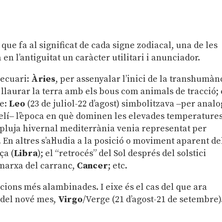
, que fa al significat de cada signe zodiacal, una de les
en l’antiguitat un caràcter utilitari i anunciador.
pecuari:
Àries
, per assenyalar l’inici de la transhumàn
llaurar la terra amb els bous com animals de tracció; 
ge:
Leo
(23 de juliol-22 d’agost) simbolitzava ‒per analo
 felí‒ l’època en què dominen les elevades temperature
la pluja hivernal mediterrània venia representat per
. En altres s’al·ludia a la posició o moviment aparent de
ça (
Libra
); el “retrocés” del Sol després del solstici
 marxa del carranc,
Cancer
; etc.
ions més alambinades. I eixe és el cas del que ara
 del nové mes,
Virgo
/Verge (21 d’agost-21 de setembre)