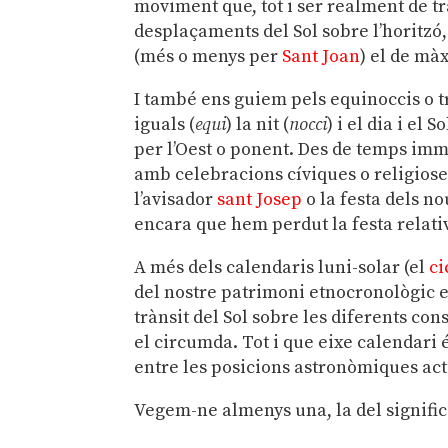
moviment que, tot i ser realment de t
desplaçaments del Sol sobre l’horitzó,
(més o menys per
Sant Joan
) el de mà
I també ens guiem pels equinoccis o tr
iguals (
equi
) la nit (
nocci
) i el dia i el 
per l’Oest o ponent. Des de temps im
amb celebracions cíviques o religioses
l’avisador
sant Josep
o la festa dels no
encara que hem perdut la festa relati
A més dels calendaris luni-solar (el
ci
del nostre patrimoni etnocronològic 
trànsit del Sol sobre les diferents co
el circumda. Tot i que eixe calendari é
entre les posicions astronòmiques actu
Vegem-ne almenys una, la del significa