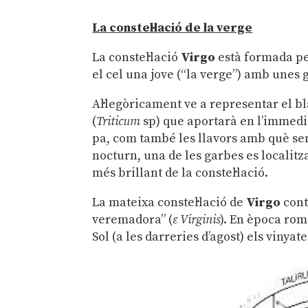
La constel·lació de la verge
La constel·lació
Virgo
està formada per
el cel una jove (“la verge”) amb unes 
Al·legòricament ve a representar el bla
(
Triticum
sp) que aportarà en l’immediat
pa, com també les llavors amb què semb
nocturn, una de les garbes es localitz
més brillant de la constel·lació.
La mateixa constel·lació de
Virgo
cont
veremadora” (
ε
Virginis
). En època rom
Sol (a les darreries d’agost) els viny