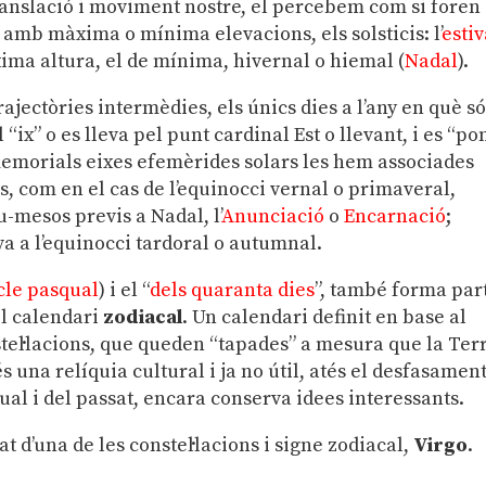
ranslació i moviment nostre, el percebem com si foren
 amb màxima o mínima elevacions, els solsticis: l’
estiv
xima altura, el de mínima, hivernal o hiemal (
Nadal
).
ajectòries intermèdies, els únics dies a l’any en què s
Sol “ix” o es lleva pel punt cardinal Est o llevant, i es “po
memorials eixes efemèrides solars les hem associades
, com en el cas de l’equinocci vernal o primaveral,
u-mesos previs a Nadal, l’
Anunciació
o
Encarnació
;
va a l’equinocci tardoral o autumnal.
cle pasqual
) i el “
dels quaranta dies
”, també forma par
el calendari
zodiacal
. Un calendari definit en base al
nstel·lacions, que queden “tapades” a mesura que la Ter
s una relíquia cultural i ja no útil, atés el desfasamen
al i del passat, encara conserva idees interessants.
t d’una de les constel·lacions i signe zodiacal,
Virgo
.