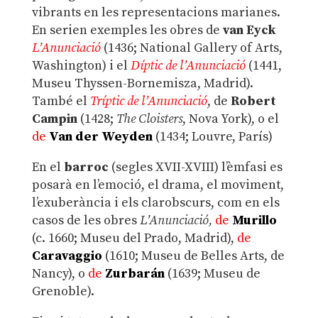
vibrants en les representacions marianes.
En serien exemples les obres de
van Eyck
L’Anunciació
(1436; National Gallery of Arts,
Washington) i el
Díptic de l’Anunciació
(1441,
Museu Thyssen-Bornemisza, Madrid).
També el
Tríptic de l’Anunciació
, de
Robert
Campin
(1428;
The Cloisters
, Nova York), o el
de
Van der Weyden
(1434; Louvre, París)
En el
barroc
(segles XVII-XVIII) l’èmfasi es
posarà en l’emoció, el drama, el moviment,
l’exuberància i els clarobscurs, com en els
casos de les obres
L’Anunciació,
de
Murillo
(c. 1660; Museu del Prado, Madrid),
de
Caravaggio
(1610; Museu de Belles Arts, de
Nancy), o
de
Zurbarán
(1639; Museu de
Grenoble).