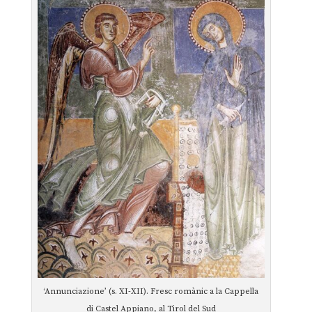
‘Annunciazione’ (s. XI-XII). Fresc romànic a la Cappella
di Castel Appiano, al Tirol del Sud