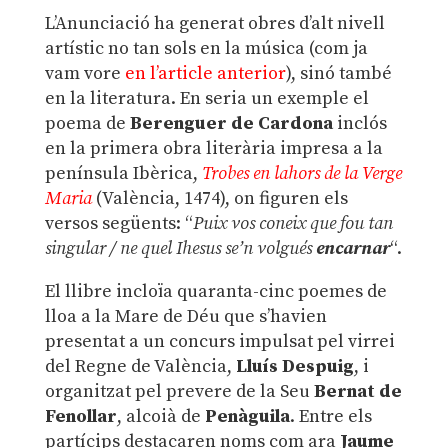
L’Anunciació ha generat obres d’alt nivell
artístic no tan sols en la música (com ja
vam vore
en l’article anterior
), sinó també
en la literatura. En seria un exemple el
poema de
Berenguer de Cardona
inclós
en la primera obra literària impresa a la
península Ibèrica,
Trobes en lahors de la Verge
Maria
(València, 1474), on figuren els
versos següents: “
Puix vos coneix que fou tan
singular / ne quel Ihesus se’n volgués
encarnar
“.
El llibre incloïa quaranta-cinc poemes de
lloa a la Mare de Déu que s’havien
presentat a un concurs impulsat pel virrei
del Regne de València,
Lluís Despuig
, i
organitzat pel prevere de la Seu
Bernat de
Fenollar
, alcoià de
Penàguila
. Entre els
partícips destacaren noms com ara
Jaume