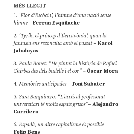
MÉS LLEGIT
1.
‘Flor d’Escòcia’, l’himne d’una nació sense
himne–
Ferran Esquilache
2.
‘Tyrik, el príncep d’Ilercavònia’, quan la
fantasia ens reconcilia amb el passat
–
Karol
Jabaloyas
3.
Paula Bonet: “He pintat la història de Rafael
Chirbes des dels budells i el cor” –
Óscar Mora
4.
Memòries anticipades
–
Toni Sabater
5.
Sara Barquinero: “L’accés al professorat
universitari té molts espais grisos”
–
Alejandro
Carrilero
6.
Espadà, un altre capitalisme és possible
–
Felip Bens