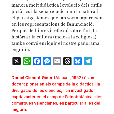
manera molt didàctica l’evolució dels estils
pictòrics i la seua relació amb la natura i
el paisatge, temes que tan sovint apareixen
en les representacions de l’Anunciació.
Perquè, de llibres i reflexió sobre l’art, la
història i la cultura (inclosa la religiosa)
també convé enriquir el nostre panorama
cognitiu.
X
WhatsApp
Facebook
Messenger
Email
Threads
Bluesky
Teleg
Daniel Climent Giner
(Alacant, 1952) és un
docent pioner en els camps de la didàctica i la
divulgació de les ciències, i un investigador
capdavanter en el camp de l'etnobotànica a les
comarques valencianes, en particular a les del
migjorn.