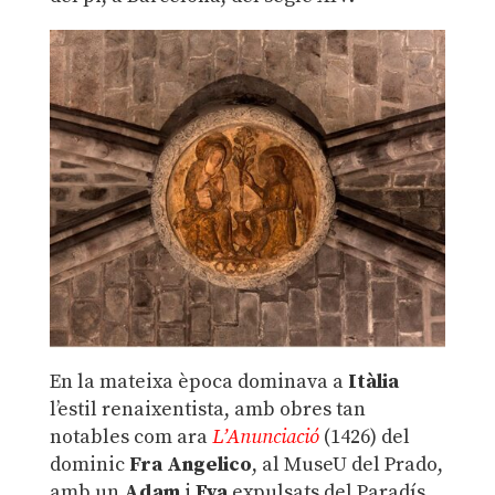
En la mateixa època dominava a
Itàlia
l’estil renaixentista, amb obres tan
notables com ara
L’Anunciació
(1426) del
dominic
Fra Angelico
, al MuseU del Prado,
amb un
Adam
i
Eva
expulsats del Paradís,