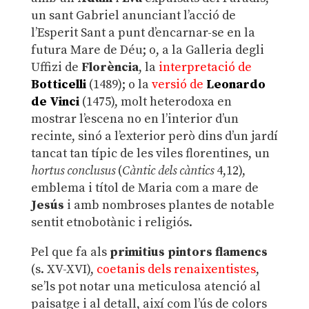
un sant Gabriel anunciant l’acció de
l’Esperit Sant a punt d’encarnar-se en la
futura Mare de Déu; o, a la Galleria degli
Uffizi de
Florència
, la
interpretació de
Botticelli
(1489); o la
versió de
Leonardo
de Vinci
(1475), molt heterodoxa en
mostrar l’escena no en l’interior d’un
recinte, sinó a l’exterior però dins d’un jardí
tancat tan típic de les viles florentines, un
hortus conclusus
(
Càntic dels càntics
4,12),
emblema i títol de Maria com a mare de
Jesús
i amb nombroses plantes de notable
sentit etnobotànic i religiós.
Pel que fa als
primitius pintors flamencs
(s. XV-XVI),
coetanis dels renaixentistes
,
se’ls pot notar una meticulosa atenció al
paisatge i al detall, així com l’ús de colors