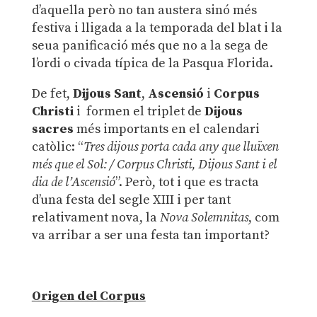
d’aquella però no tan austera sinó més
festiva i lligada a la temporada del blat i la
seua panificació més que no a la sega de
l’ordi o civada típica de la Pasqua Florida.
De fet,
Dijous Sant
,
Ascensió
i
Corpus
Christi
i formen el triplet de
Dijous
sacres
més importants en el calendari
catòlic: “
Tres dijous porta cada any que lluïxen
més que el Sol: / Corpus Christi, Dijous Sant i el
dia de l’Ascensió
”. Però, tot i que es tracta
d’una festa del segle XIII i per tant
relativament nova, la
Nova Solemnitas
, com
va arribar a ser una festa tan important?
Origen del Corpus