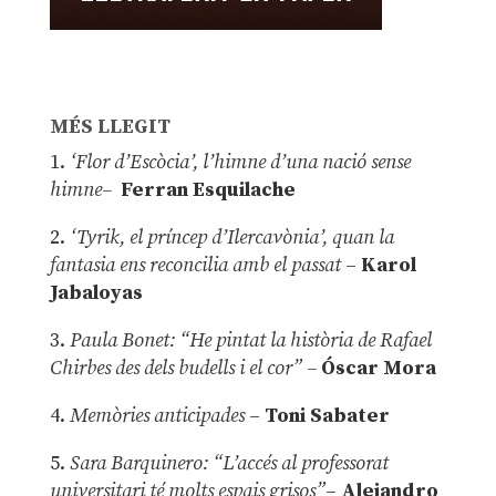
MÉS LLEGIT
1.
‘Flor d’Escòcia’, l’himne d’una nació sense
himne–
Ferran Esquilache
2.
‘Tyrik, el príncep d’Ilercavònia’, quan la
fantasia ens reconcilia amb el passat
–
Karol
Jabaloyas
3.
Paula Bonet: “He pintat la història de Rafael
Chirbes des dels budells i el cor” –
Óscar Mora
4.
Memòries anticipades
–
Toni Sabater
5.
Sara Barquinero: “L’accés al professorat
universitari té molts espais grisos”
–
Alejandro