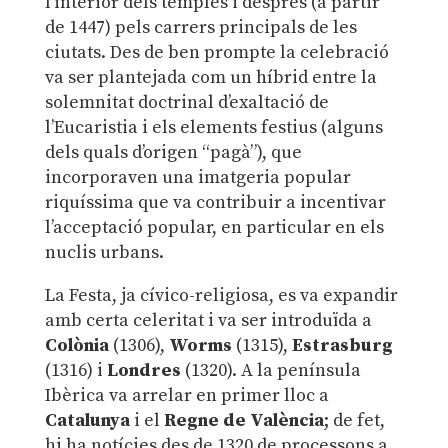
l’interior dels temples i després (a partir
de 1447) pels carrers principals de les
ciutats. Des de ben prompte la celebració
va ser plantejada com un híbrid entre la
solemnitat doctrinal d’exaltació de
l’Eucaristia i els elements festius (alguns
dels quals d’origen “pagà”), que
incorporaven una imatgeria popular
riquíssima que va contribuir a incentivar
l’acceptació popular, en particular en els
nuclis urbans.
La Festa, ja cívico-religiosa, es va expandir
amb certa celeritat i va ser introduïda a
Colònia
(1306),
Worms
(1315),
Estrasburg
(1316) i
Londres
(1320). A la península
Ibèrica va arrelar en primer lloc a
Catalunya
i el
Regne de València
; de fet,
hi ha notícies des de 1320 de processons a