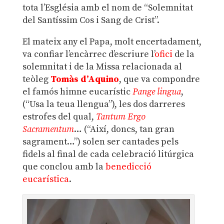
tota l’Església amb el nom de “Solemnitat
del Santíssim Cos i Sang de Crist”.
El mateix any el Papa, molt encertadament,
va confiar l’encàrrec d’escriure l’
ofici
de la
solemnitat i de la Missa relacionada al
teòleg
Tomàs d’Aquino
, que va compondre
el famós himne eucarístic
Pange lingua
,
(“Usa la teua llengua”), les dos darreres
estrofes del qual,
Tantum Ergo
Sacramentum
… (“Així, doncs, tan gran
sagrament…”) solen ser cantades pels
fidels al final de cada celebració litúrgica
que conclou amb la
benedicció
eucarística
.