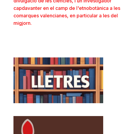
divulgació de les ciències, i un investigador
capdavanter en el camp de l'etnobotànica a les
comarques valencianes, en particular a les del
migjorn.