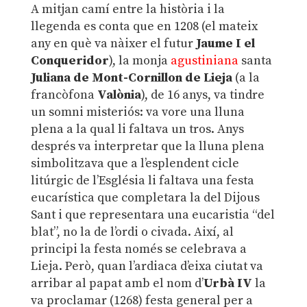
A mitjan camí entre la història i la
llegenda es conta que en 1208 (el mateix
any en què va nàixer el futur
Jaume I el
Conqueridor
), la monja
agustiniana
santa
Juliana de Mont-Cornillon de Lieja
(a la
francòfona
Valònia
), de 16 anys, va tindre
un somni misteriós: va vore una lluna
plena a la qual li faltava un tros. Anys
després va interpretar que la lluna plena
simbolitzava que a l’esplendent cicle
litúrgic de l’Església li faltava una festa
eucarística que completara la del Dijous
Sant i que representara una eucaristia “del
blat”, no la de l’ordi o civada. Així, al
principi la festa només se celebrava a
Lieja. Però, quan l’ardiaca d’eixa ciutat va
arribar al papat amb el nom d’
Urbà IV
la
va proclamar (1268) festa general per a