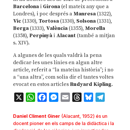
Barcelona
i
Girona
(el mateix any que a
Londres), i poc després a
Manresa
(1322),
Vic
(1330),
Tortosa
(1330),
Solsona
(1331),
Berga
(1333),
València
(1355),
Morella
(1358),
Perpinyà
i
Alacant
(també a mitjan
s. XIV).
A algunes de les quals valdrà la pena
dedicar-les unes línies en algun altre
article, referit a “la mateixa història”; i no
a “una altra”, com solia dir el tantes voltes
evocat en estos articles
Rudyard Kipling
.
X
WhatsApp
Facebook
Messenger
Email
Threads
Bluesky
Teleg
Daniel Climent Giner
(Alacant, 1952) és un
docent pioner en els camps de la didàctica i la