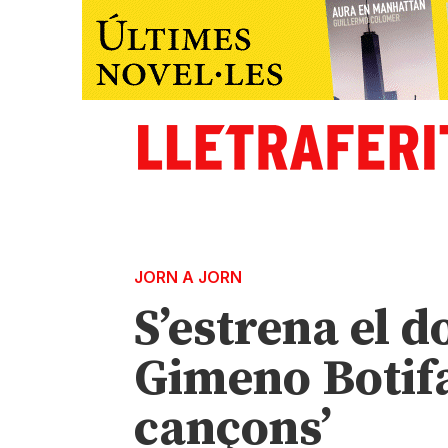
JORN A JORN
S’estrena el 
Gimeno Botifa
cançons’