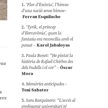
1.
‘Flor d’Escòcia’, l’himne
d’una nació sense himne–
Ferran Esquilache
2.
‘Tyrik, el príncep
d’Ilercavònia’, quan la
fantasia ens reconcilia amb el
passat
–
Karol Jabaloyas
3.
Paula Bonet: “He pintat la
història de Rafael Chirbes des
rena
dels budells i el cor” –
Óscar
Mora
4.
Memòries anticipades
–
Toni Sabater
ua
àrez
5.
Sara Barquinero: “L’accés al
professorat universitari té