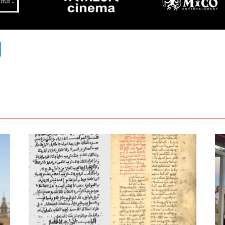
ads
uesky
Telegram