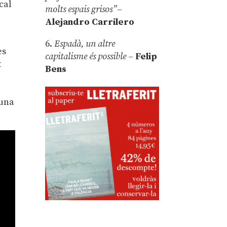
cal
molts espais grisos”
–
Alejandro Carrilero
6.
Espadà, un altre
es
capitalisme és possible
–
Felip
t
Bens
 una