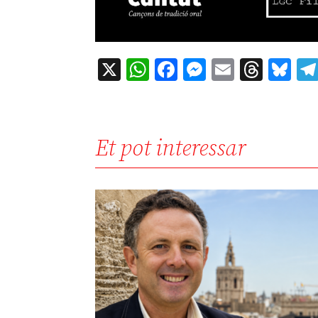
X
WhatsApp
Facebook
Messenger
Email
Thre
Bl
Et pot interessar