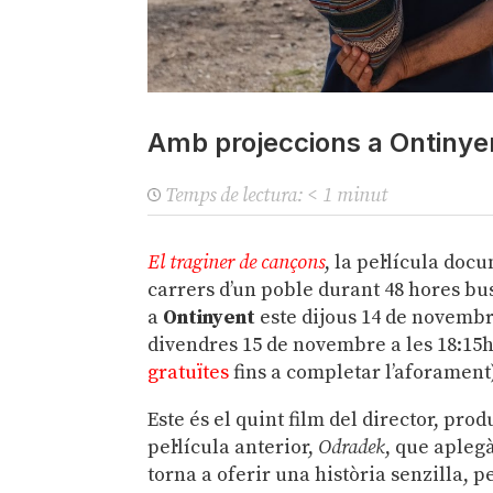
Amb projeccions a Ontinyen
Temps de lectura:
< 1
minut
El traginer de cançons
, la pel·lícula do
carrers d’un poble durant 48 hores bu
a
Ontinyent
este dijous 14 de novembre
divendres 15 de novembre a les 18:15h
gratuïtes
fins a completar l’aforament
Este és el quint film del director, prod
pel·lícula anterior,
Odradek
, que apleg
torna a oferir una història senzilla,