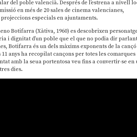
lar del poble valencià. Després de l’estrena a nivell lo
 emissió en més de 20 sales de cinema valencianes,
s projeccions especials en ajuntaments.
eno Botifarra (Xàtiva, 1960) es descobrixen personatg
 i dignitat d’un poble que el que no podia dir parlan
es, Botifarra és un dels màxims exponents de la cançó
s 11 anys ha recopilat cançons per totes les comarques
antat amb la seua portentosa veu fins a convertir-se en
tres dies.