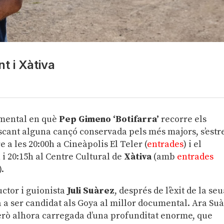
t i Xàtiva
cumental en què
Pep Gimeno ‘Botifarra’
recorre els
scant alguna cançó conservada pels més majors, s’est
 a les 20:00h a Cineàpolis El Teler (
entrades
) i el
 i 20:15h al Centre Cultural de
Xàtiva
(amb
entrades
).
uctor i guionista
Juli Suàrez
, després de l’èxit de la se
à a ser candidat als Goya al millor documental. Ara Su
 però alhora carregada d’una profunditat enorme, que