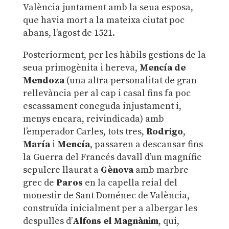
València juntament amb la seua esposa,
que havia mort a la mateixa ciutat poc
abans, l’agost de 1521.
Posteriorment, per les hàbils gestions de la
seua primogènita i hereva,
Mencía de
Mendoza
(una altra personalitat de gran
rellevància per al cap i casal fins fa poc
escassament coneguda injustament i,
menys encara, reivindicada) amb
l’emperador Carles, tots tres,
Rodrigo
,
María
i
Mencía
, passaren a descansar fins
la Guerra del Francés davall d’un magnífic
sepulcre llaurat a
Gènova
amb marbre
grec de
Paros
en la capella reial del
monestir de Sant Doménec de València,
construïda inicialment per a albergar les
despulles d’
Alfons el Magnànim
, qui,