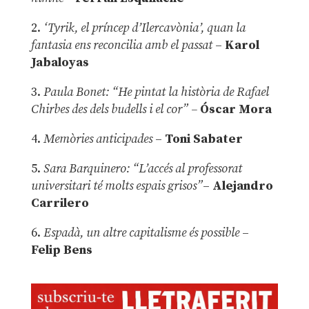
2.
‘Tyrik, el príncep d’Ilercavònia’, quan la
fantasia ens reconcilia amb el passat
–
Karol
Jabaloyas
3.
Paula Bonet: “He pintat la història de Rafael
Chirbes des dels budells i el cor” –
Óscar Mora
4.
Memòries anticipades
–
Toni Sabater
5.
Sara Barquinero: “L’accés al professorat
universitari té molts espais grisos”
–
Alejandro
Carrilero
6.
Espadà, un altre capitalisme és possible
–
Felip Bens