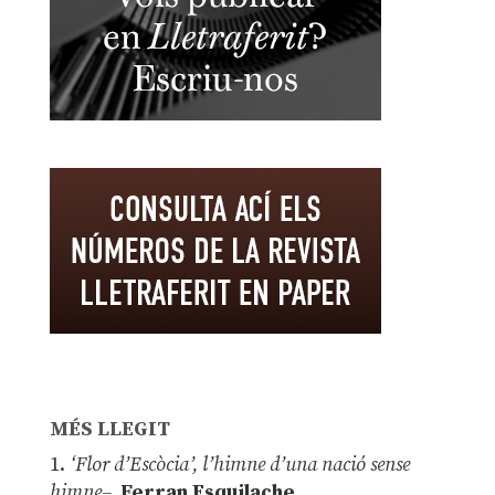
MÉS LLEGIT
1.
‘Flor d’Escòcia’, l’himne d’una nació sense
himne–
Ferran Esquilache