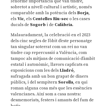
l’enorme importància que van tindre,
sobretot a nivell cultural i artístic, només
comparable amb la potència dels
Borja
,
els
Vic
, els
Centelles Riu-sec
o les cases
ducals de
Sogorb
i de
Calàbria
.
Malauradament, la celebració en el 2023
dels cinc segles de l’òbit d’este personatge
tan singular soterrat com un rei no van
tindre cap repercussió a València, com
tampoc als mitjans de comunicació d’àmbit
estatal i autonòmic, llavors capficats en
exposicions com les dels
Lladró
,
sufragada amb un bon grapat de diners
públics, i del sempitern
Sorolla
, en qui
roman alguna cosa més que les essències
valencianes. Així som a casa nostra:
desmemoriats, festers i amants del fum de
botja.