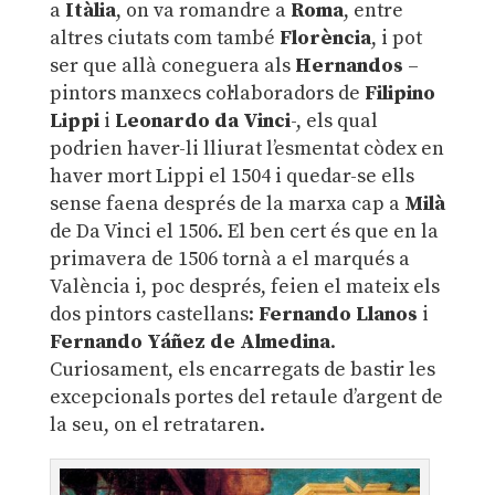
a
Itàlia
, on va romandre a
Roma
, entre
altres ciutats com també
Florència
, i pot
ser que allà coneguera als
Hernandos
–
pintors manxecs col·laboradors de
Filipino
Lippi
i
Leonardo da Vinci
-, els qual
podrien haver-li lliurat l’esmentat còdex en
haver mort Lippi el 1504 i quedar-se ells
sense faena després de la marxa cap a
Milà
de Da Vinci el 1506. El ben cert és que en la
primavera de 1506 tornà a el marqués a
València i, poc després, feien el mateix els
dos pintors castellans:
Fernando Llanos
i
Fernando Yáñez de Almedina
.
Curiosament, els encarregats de bastir les
excepcionals portes del retaule d’argent de
la seu, on el retrataren.