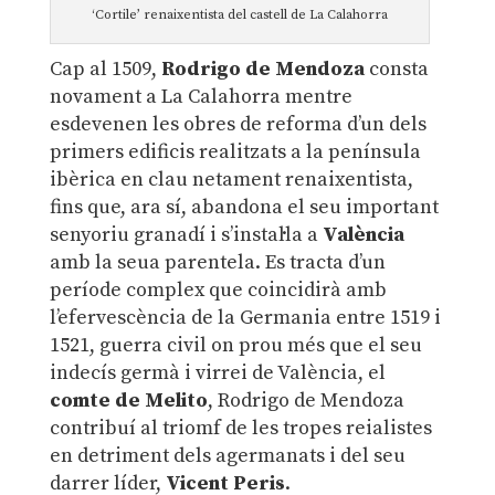
‘Cortile’ renaixentista del castell de La Calahorra
Cap al 1509,
Rodrigo de Mendoza
consta
novament a La Calahorra mentre
esdevenen les obres de reforma d’un dels
primers edificis realitzats a la península
ibèrica en clau netament renaixentista,
fins que, ara sí, abandona el seu important
senyoriu granadí i s’instal·la a
València
amb la seua parentela. Es tracta d’un
període complex que coincidirà amb
l’efervescència de la Germania entre 1519 i
1521, guerra civil on prou més que el seu
indecís germà i virrei de València, el
comte de Melito
, Rodrigo de Mendoza
contribuí al triomf de les tropes reialistes
en detriment dels agermanats i del seu
darrer líder,
Vicent Peris
.