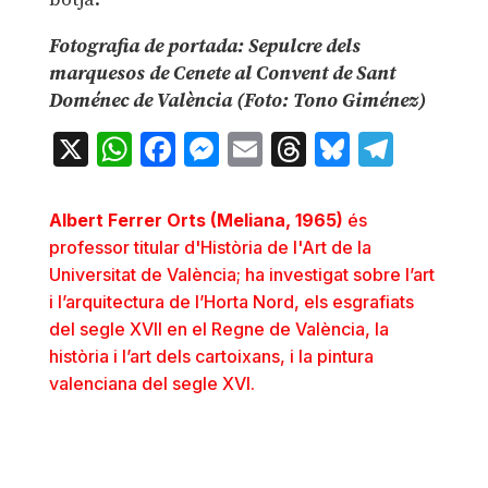
Fotografia de portada: Sepulcre dels
marquesos de Cenete al Convent de Sant
Doménec de València (Foto: Tono Giménez)
X
WhatsApp
Facebook
Messenger
Email
Threads
Bluesky
Teleg
Albert Ferrer Orts (Meliana, 1965)
és
professor titular d'Història de l'Art de la
Universitat de València; ha investigat sobre l’art
i l’arquitectura de l’Horta Nord, els esgrafiats
del segle XVII en el Regne de València, la
història i l’art dels cartoixans, i la pintura
valenciana del segle XVI.