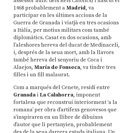
assessor àulic dels Reis Catòlics) i nascut el
1468 probablement a
Madrid
, va
participar en les últimes accions de la
Guerra de Granada i viatjà en tres ocasions
a Itàlia, per motius militars com també
diplomàtics. Casat en dos ocasions, amb
l’aleshores hereva del ducat de Medinaceli,
i, després de la seua mort, amb la llavors
també hereva del senyoriu de Coca i
Alaejos,
María de Fonseca
, va tindre tres
filles i un fill malaurat.
Com a marqués del Cenete, residí entre
Granada
i
La Calahorra
, imponent
fortalesa que reconstruí interiorment ‘a la
romana’ per obra d’artífexs genovesos que
s’inspiraren en un llibre de dibuixos
d’autor que li pertanyien, probablement
des de la seua darrera estada italiana. Un