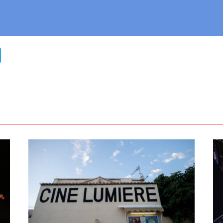
ads
uesky
Telegram