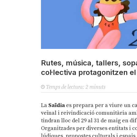
Rutes, música, tallers, so
col·lectiva protagonitzen e
Temps de lectura:
2
minuts
La
Saïdia
es prepara per a viure un ca
veïnal i reivindicació comunitària am
tindran lloc del 29 al 31 de maig en di
Organitzades per diverses entitats i co
lúdiques, propostes culturals i espais