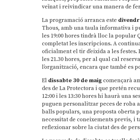
veïnat i reivindicar una manera de fer
La programació arranca este
divendr
Thous, amb una taula informativa i p
les 19:00 hores tindrà lloc la popular
completat les inscripcions. A continua
oficialment el tir d’eixida a les fest
les 21.30 hores, per al qual cal reser
l’organització, encara que també es p
El
dissabte 30 de maig
començarà amb 
des de La Protectora i que pretén rec
12:00 i les 13:30 hores hi haurà una se
puguen personalitzar peces de roba a
balls populars, una proposta oberta pe
necessitat de coneixements previs, i t
reflexionar sobre la ciutat des de per