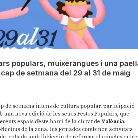
pars populars, muixerangues i una paell
l cap de setmana del 29 al 31 de maig
p de setmana intens de cultura popular, participació
b una nova edició de les seues Festes Populars, que
ferents espais d’este barri de la ciutat de
València
.
l·lectius de la zona, les jornades combinen activitats
 de trobada amb l’objectiu de reforçar els vincles entre