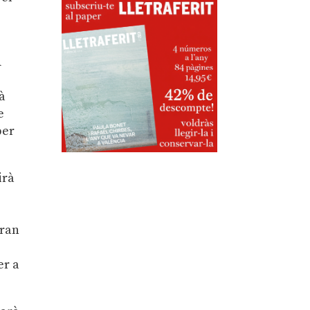
A
rà
e
per
irà
aran
er a