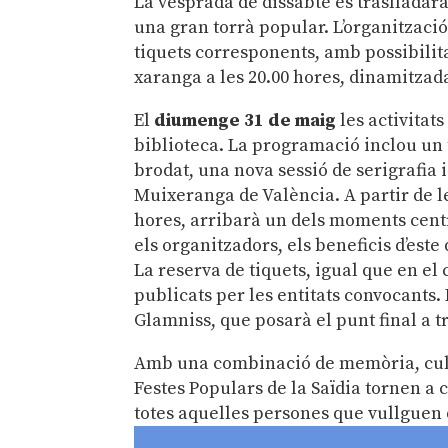
La vesprada de dissabte es traslladarà
una gran torrà popular. L’organització
tiquets corresponents, amb possibilit
xaranga a les 20.00 hores, dinamitzada
El
diumenge 31 de maig
les activitat
biblioteca. La programació inclou un t
brodat, una nova sessió de serigrafia 
Muixeranga de València. A partir de le
hores, arribarà un dels moments centr
els organitzadors, els beneficis d’este
La reserva de tiquets, igual que en el 
publicats per les entitats convocants
Glamniss, que posarà el punt final a tr
Amb una combinació de memòria, cultu
Festes Populars de la Saïdia tornen a c
totes aquelles persones que vullguen 