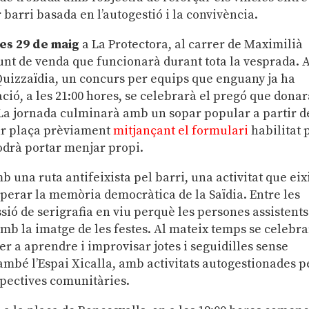
 barri basada en l’autogestió i la convivència.
es 29 de maig
a La Protectora, al carrer de Maximilià
unt de venda que funcionarà durant tota la vesprada. 
 Quizzaïdia, un concurs per equips que enguany ja ha
ció, a les 21:00 hores, se celebrarà el pregó que dona
es. La jornada culminarà amb un sopar popular a partir d
var plaça prèviament
mitjançant el formulari
habilitat 
odrà portar menjar propi.
una ruta antifeixista pel barri, una activitat que eix
uperar la memòria democràtica de la Saïdia. Entre les
ssió de serigrafia en viu perquè les persones assistents
mb la imatge de les festes. Al mateix temps se celebr
r a aprendre i improvisar jotes i seguidilles sense
ambé l’Espai Xicalla, amb activitats autogestionades p
spectives comunitàries.