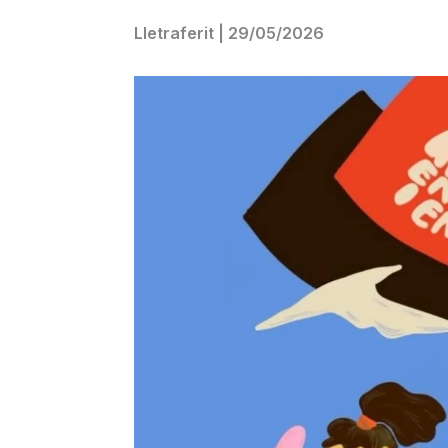
Lletraferit
|
29/05/2026