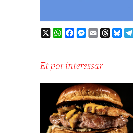
X
WhatsApp
Facebook
Messenger
Email
Thre
Bl
Et pot interessar