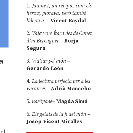
1.
Jaume I, un rei que, com els
herois, plorava, però també
liderava –
Vicent Baydal
2.
Vaig vore Ítaca des de Canet
d’en Berenguer
–
Borja
Segura
a
3.
Viatjar pel món
–
Gerardo León
4.
La lectura perfecta per a les
vacances –
Adrià Mancebo
5.
наздраве
–
Magda Simó
6.
Els gelats de la fi del món
–
Josep Vicent Miralles
 el