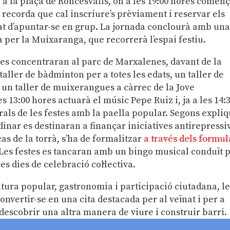
 a la plaça de Roncesvalls, on a les 19:00 hores comen
 recorda que cal inscriure’s prèviament i reservar els
at d’apuntar-se en grup. La jornada conclourà amb un
 per la Muixaranga, que recorrerà l’espai festiu.
s es concentraran al parc de Marxalenes, davant de la
aller de bàdminton per a totes les edats, un taller de
i un taller de muixerangues a càrrec de la Jove
s 13:00 hores actuarà el músic Pepe Ruiz i, ja a les 14:
als de les festes amb la paella popular. Segons expli
 dinar es destinaran a finançar iniciatives antirepressi
cas de la torrà, s’ha de formalitzar
a través dels formul
. Les festes es tancaran amb un bingo musical conduït 
es dies de celebració col·lectiva.
ra popular, gastronomia i participació ciutadana, le
onvertir-se en una cita destacada per al veïnat i per a
descobrir una altra manera de viure i construir barri.