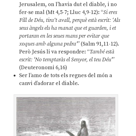
Jerusalem, on l’havia dut el diable, i no
fer-se mal (Mt 4,5-7; Lluc 4,9-12): “
Si eres
Fill de Déu, tira’t avall, perquè està escrit: ‘Als
seus àngels els ha manat que et guarden, i et
portaran en les seues mans per evitar que
xoques amb alguna pedra’
” (Salm 91,11-12).
Però Jesús li va respondre: “
També està
escrit: ‘No temptaràs el Senyor, el teu Déu’
”
(Deuteronomi 6,16)
Ser l’amo de tots els regnes del món a
canvi d’adorar el diable.