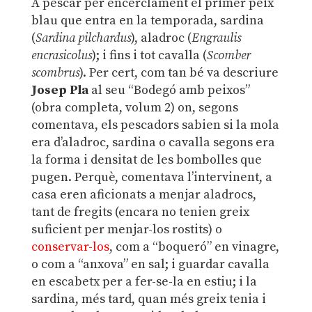
A pescar per encerclament el primer peix
blau que entra en la temporada, sardina
(
Sardina pilchardus
), aladroc (
Engraulis
encrasicolus
); i fins i tot cavalla (
Scomber
scombrus
). Per cert, com tan bé va descriure
Josep Pla
al seu “Bodegó amb peixos”
(obra completa, volum 2) on, segons
comentava, els pescadors sabien si la mola
era d’aladroc, sardina o cavalla segons era
la forma i densitat de les bombolles que
pugen. Perquè, comentava l’intervinent, a
casa eren aficionats a menjar aladrocs,
tant de fregits (encara no tenien greix
suficient per menjar-los rostits) o
conservar-los
, com a “boqueró” en vinagre,
o com a “anxova” en sal; i guardar cavalla
en escabetx per a fer-se-la en estiu; i la
sardina, més tard, quan més greix tenia i