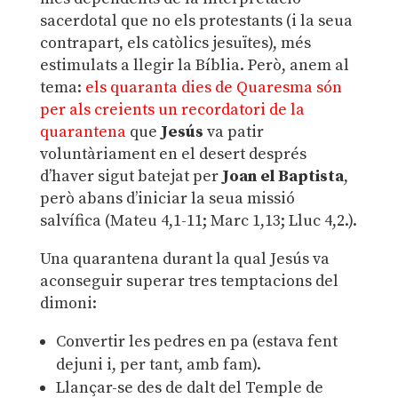
sacerdotal que no els protestants (i la seua
contrapart, els catòlics jesuïtes), més
estimulats a llegir la Bíblia. Però, anem al
tema:
els quaranta dies de Quaresma són
per als creients un recordatori de la
quarantena
que
Jesús
va patir
voluntàriament en el desert després
d’haver sigut batejat per
Joan el Baptista
,
però abans d’iniciar la seua missió
salvífica (Mateu 4,1-11; Marc 1,13; Lluc 4,2.).
Una quarantena durant la qual Jesús va
aconseguir superar tres temptacions del
dimoni:
Convertir les pedres en pa (estava fent
dejuni i, per tant, amb fam).
Llançar-se des de dalt del Temple de