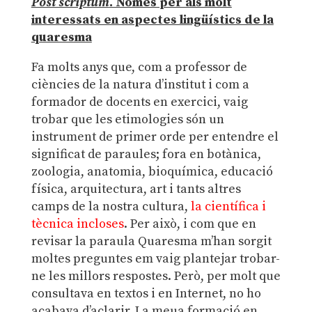
Post scriptum
. Només per als molt
interessats en aspectes lingüístics de la
quaresma
Fa molts anys que, com a professor de
ciències de la natura d’institut i com a
formador de docents en exercici, vaig
trobar que les etimologies són un
instrument de primer orde per entendre el
significat de paraules; fora en botànica,
zoologia, anatomia, bioquímica, educació
física, arquitectura, art i tants altres
camps de la nostra cultura,
la científica i
tècnica incloses
. Per això, i com que en
revisar la paraula Quaresma m’han sorgit
moltes preguntes em vaig plantejar trobar-
ne les millors respostes. Però, per molt que
consultava en textos i en Internet, no ho
acabava d’aclarir. La meua formació en