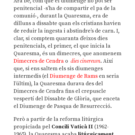
Ara bé, com que el diumenge no pot ser
penitencial -s’ha de compartir el pa de la
comunió-, durant la Quaresma, era de
dilluns a dissabte quan els cristians havien
de reduir la ingesta i abstindre’s de carn. I,
clar, si comptem quaranta d’eixos dies
penitencials, el primer, el que inicia la
Quaresma, és un dimecres, que anomenem
Dimecres de Cendra
o
dies cinereum
. Així
que, si ens saltem els sis diumenges
intermedis (el
Diumenge de Rams
en seria
l’últim), la Quaresma durava des del
Dimecres de Cendra fins el crepuscle
vespertí del Dissabte de Glòria, que enceta
el Diumenge de Pasqua de Resurrecció.
Però a partir de la reforma litúrgica
propiciada pel
Concili Vaticà II
(1962-
1965), la Quaresma acaba
litúrgicament