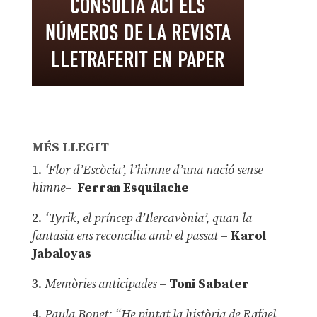
MÉS LLEGIT
1.
‘Flor d’Escòcia’, l’himne d’una nació sense
himne–
Ferran Esquilache
2.
‘Tyrik, el príncep d’Ilercavònia’, quan la
fantasia ens reconcilia amb el passat
–
Karol
Jabaloyas
3.
Memòries anticipades
–
Toni Sabater
4.
Paula Bonet: “He pintat la història de Rafael