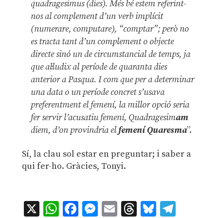
quadragesimus (dies). Més bé estem referint-
nos al complement d’un verb implícit
(numerare, computare), “comptar”; però no
es tracta tant d’un complement o objecte
directe sinó un de circumstancial de temps, ja
que al·ludix al període de quaranta dies
anterior a Pasqua. I com que per a determinar
una data o un període concret s’usava
preferentment el femení, la millor opció seria
fer servir l’acusatiu femení, Quadragesim
am
diem, d’on provindria el
femení Quaresma
”.
Sí, la clau sol estar en preguntar; i saber a
qui fer-ho. Gràcies, Tonyi.
X
WhatsApp
Facebook
Messenger
Email
Threads
Bluesky
Teleg