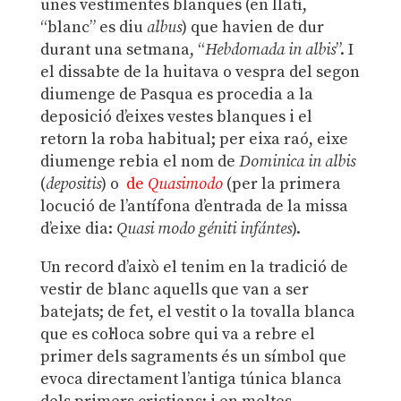
unes vestimentes blanques (en llatí,
“blanc” es diu
albus
) que havien de dur
durant una setmana, “
Hebdomada in albis
”. I
el dissabte de la huitava o vespra del segon
diumenge de Pasqua es procedia a la
deposició d’eixes vestes blanques i el
retorn la roba habitual; per eixa raó, eixe
diumenge rebia el nom de
Dominica in albis
(
depositis
) o
de
Quasimodo
(per la primera
locució de l’antífona d’entrada de la missa
d’eixe dia:
Quasi modo géniti infántes
).
Un record d’això el tenim en la tradició de
vestir de blanc aquells que van a ser
batejats; de fet, el vestit o la tovalla blanca
que es col·loca sobre qui va a rebre el
primer dels sagraments és un símbol que
evoca directament l’antiga túnica blanca