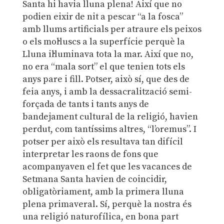
Santa hi havia lluna plena! Així que no
podien eixir de nit a pescar “a la fosca”
amb llums artificials per atraure els peixos
o els mol·luscs a la superfície perquè la
Lluna il·luminava tota la mar. Així que no,
no era “mala sort” el que tenien tots els
anys pare i fill. Potser, això sí, que des de
feia anys, i amb la dessacralització semi-
forçada de tants i tants anys de
bandejament cultural de la religió, havien
perdut, com tantíssims altres, “l’oremus”. I
potser per això els resultava tan difícil
interpretar les raons de fons que
acompanyaven el fet que les vacances de
Setmana Santa havien de coincidir,
obligatòriament, amb la primera lluna
plena primaveral. Sí, perquè la nostra és
una religió naturofílica, en bona part