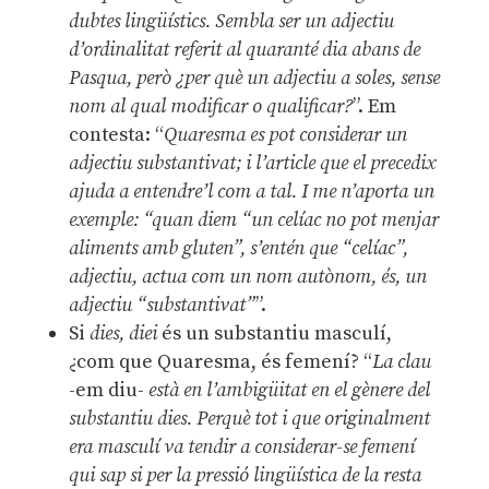
dubtes lingüístics. Sembla ser un adjectiu
d’ordinalitat referit al quaranté dia abans de
Pasqua, però ¿per què un adjectiu a soles, sense
nom al qual modificar o qualificar?
”. Em
contesta: “
Quaresma es pot considerar un
adjectiu substantivat; i l’article que el precedix
ajuda a entendre’l com a tal. I me n’aporta un
exemple: “quan diem “un celíac no pot menjar
aliments amb gluten”, s’entén que “celíac”,
adjectiu, actua com un nom autònom, és, un
adjectiu “substantivat”
”.
Si
dies, diei
és un substantiu masculí,
¿com que Quaresma, és femení? “
La clau
-em diu-
està
en l’ambigüitat en el gènere del
substantiu dies. Perquè tot i que originalment
era masculí va tendir a considerar-se femení
qui sap si per la pressió lingüística de la resta