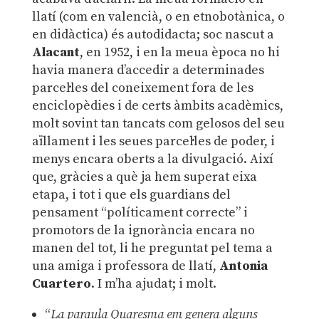
llatí (com en valencià, o en etnobotànica, o
en didàctica) és autodidacta; soc nascut a
Alacant
, en 1952, i en la meua època no hi
havia manera d’accedir a determinades
parcel·les del coneixement fora de les
enciclopèdies i de certs àmbits acadèmics,
molt sovint tan tancats com gelosos del seu
aïllament i les seues parcel·les de poder, i
menys encara oberts a la divulgació. Així
que, gràcies a què ja hem superat eixa
etapa, i tot i que els guardians del
pensament “políticament correcte” i
promotors de la ignorància encara no
manen del tot, li he preguntat pel tema a
una amiga i professora de llatí,
Antonia
Cuartero
. I m’ha ajudat; i molt.
“
La paraula Quaresma em genera alguns