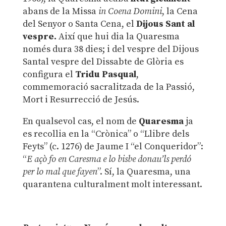
abans de la Missa
in Coena Domini
, la Cena
del Senyor o Santa Cena, el
Dijous Sant al
vespre
.
Així que hui dia la Quaresma
només dura 38 dies; i del vespre del Dijous
Santal vespre del Dissabte de Glòria es
configura el
Tridu Pasqual
,
commemoració sacralitzada de la Passió,
Mort i Resurrecció de Jesús.
En qualsevol cas, el nom de
Quaresma
ja
es recollia en la “Crònica” o “Llibre dels
Feyts” (c. 1276) de Jaume I “el Conqueridor”:
“
E açò fo en Caresma e lo bisbe donau’ls perdó
per lo mal que fayen
”. Sí, la Quaresma, una
quarantena culturalment molt interessant.