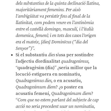
dels substantius de la quinta declinació llatina,
majoritàriament femenins. Per això
l’ambigüitat va persistir fins al final de la
llatinitat, com podem veure en l’antinòmia
entre el castellà domingo, masculí, i l’italià
domenica, femení; i en tots dos casos l’origen
era el mateix, [dies] Dominĭcus (“dia del
Senyor”)
”.
Si el substantiu
dies
s’usa per sostindre
l’adjectiu d’ordinalitat
quadragesimus
,
“quadragèsim (dia)” ¿seria millor que la
locució estiguera en nominatiu,
Quadragesimus dies
, o en acusatiu,
Quadragesimum diem
? ¿o poster en
acusatiu femení,
Quadragesimam diem
?
“
Com que no estem parlant del subjecte de cap
acció no seria procedent usar un nominatiu,