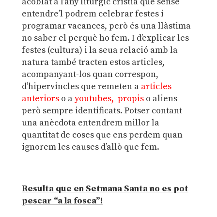
acoblat a l’any litúrgic cristià que sense
entendre’l podrem celebrar festes i
programar vacances, però és una llàstima
no saber el perquè ho fem. I d’explicar les
festes (cultura) i la seua relació amb la
natura també tracten estos articles,
acompanyant-los quan correspon,
d’hipervincles que remeten a
articles
anteriors
o a
youtubes, propis
o aliens
però sempre identificats. Potser contant
una anècdota entendrem millor la
quantitat de coses que ens perdem quan
ignorem les causes d’allò que fem.
Resulta que en Setmana Santa no es pot
pescar “a la fosca”!