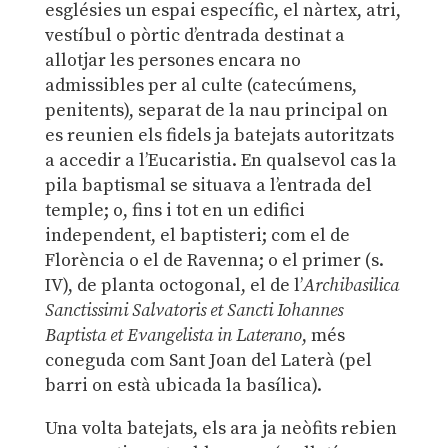
esglésies un espai específic, el nàrtex, atri,
vestíbul o pòrtic d’entrada destinat a
allotjar les persones encara no
admissibles per al culte (catecúmens,
penitents), separat de la nau principal on
es reunien els fidels ja batejats autoritzats
a accedir a l’Eucaristia. En qualsevol cas la
pila baptismal se situava a l’entrada del
temple; o, fins i tot en un edifici
independent, el baptisteri; com el de
Florència o el de Ravenna; o el primer (s.
IV), de planta octogonal, el de l’
Archibasilica
Sanctissimi Salvatoris et Sancti Iohannes
Baptista et Evangelista in Laterano
, més
coneguda com Sant Joan del Laterà (pel
barri on està ubicada la basílica).
Una volta batejats, els ara ja neòfits rebien