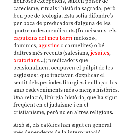
honroses excepcions, sabien potser de
catecisme, rituals i història sagrada, però
ben poc de teologia. Esta solia difondre’s
per boca de predicadors d’alguna de les
quatre ordes mendicants (franciscans -els
caputxins del meu barri
inclosos-,
dominics,
agustins
o carmelites) o bé
d’altres més recents (salesians,
jesuïtes
,
oratorians
…); predicadors que
ocasionalment ocupaven el púlpit de les
esglésies i que tractaven d’explicar el
sentit dels períodes litúrgics i enllaçar-los
amb esdeveniments més o menys històrics.
Una relació, litúrgia-història, que ha sigut
freqüent en el judaisme i en el
cristianisme, però no en altres religions.
Això sí, els catòlics han sigut en general
més dependents de la interpretació