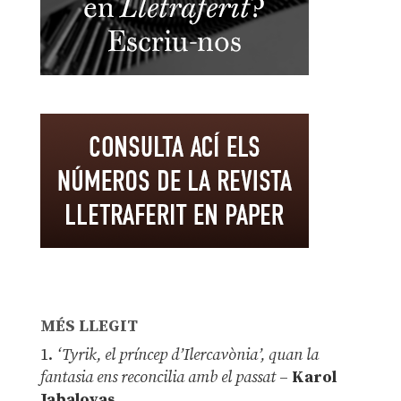
MÉS LLEGIT
1.
‘Tyrik, el príncep d’Ilercavònia’, quan la
fantasia ens reconcilia amb el passat
–
Karol
Jabaloyas