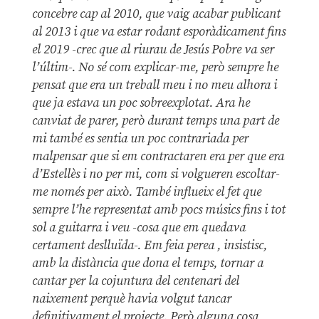
concebre cap al 2010, que vaig acabar publicant
al 2013 i que va estar rodant esporàdicament fins
el 2019 -crec que al riurau de Jesús Pobre va ser
l’últim-. No sé com explicar-me, però sempre he
pensat que era un treball meu i no meu alhora i
que ja estava un poc sobreexplotat. Ara he
canviat de parer, però durant temps una part de
mi també es sentia un poc contrariada per
malpensar que si em contractaren era per que era
d’Estellès i no per mi, com si volgueren escoltar-
me només per això. També influeix el fet que
sempre l’he representat amb pocs músics fins i tot
sol a guitarra i veu -cosa que em quedava
certament deslluïda-. Em feia perea , insistisc,
amb la distància que dona el temps, tornar a
cantar per la cojuntura del centenari del
naixement perquè havia volgut tancar
definitivament el projecte. Però alguna cosa