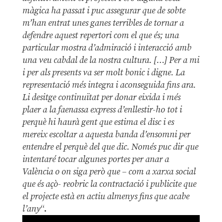
màgica ha passat i puc assegurar que de sobte
m’han entrat unes ganes terribles de tornar a
defendre aquest repertori com el que és; una
particular mostra d’admiració i interacció amb
una veu cabdal de la nostra cultura. […] Per a mi
i per als presents va ser molt bonic i digne. La
representació més integra i aconseguida fins ara.
Li desitge continuïtat per donar eixida i més
plaer a la faenassa express d’enllestir-ho tot i
perquè hi haurà gent que estima el disc i es
mereix escoltar a aquesta banda d’ensomni per
entendre el perquè del que dic. Només puc dir que
intentaré tocar algunes portes per anar a
València o on siga però que – com a xarxa social
que és açò- reobric la contractació i publicite que
el projecte està en actiu almenys fins que acabe
l’any
“.