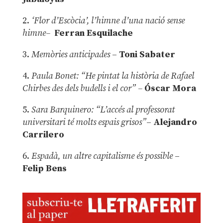
2.
‘Flor d’Escòcia’, l’himne d’una nació sense
himne–
Ferran Esquilache
3.
Memòries anticipades
–
Toni Sabater
4.
Paula Bonet: “He pintat la història de Rafael
Chirbes des dels budells i el cor” –
Óscar Mora
5.
Sara Barquinero: “L’accés al professorat
universitari té molts espais grisos”
–
Alejandro
Carrilero
6.
Espadà, un altre capitalisme és possible
–
Felip Bens