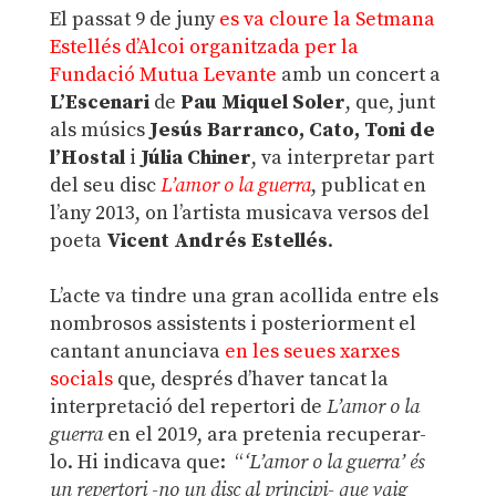
El passat 9 de juny
es va cloure la Setmana
Estellés d’Alcoi organitzada per la
Fundació Mutua Levante
amb un concert a
L’Escenari
de
Pau Miquel Soler
, que, junt
als músics
Jesús Barranco, Cato, Toni de
l’Hostal
i
Júlia Chiner
, va interpretar part
del seu disc
L’amor o la guerra
, publicat en
l’any 2013, on l’artista musicava versos del
poeta
Vicent Andrés Estellés
.
.
L’acte va tindre una gran acollida entre els
nombrosos assistents i posteriorment el
cantant anunciava
en les seues xarxes
socials
que, després d’haver tancat la
interpretació del repertori de
L’amor o la
guerra
en el 2019, ara pretenia recuperar-
lo. Hi indicava que: “
‘L’amor o la guerra’ és
un repertori -no un disc al principi- que vaig