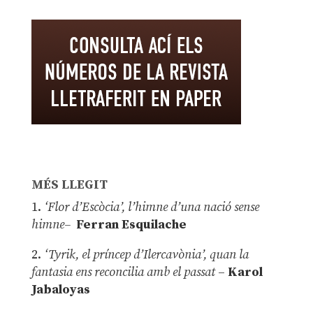
MÉS LLEGIT
1.
‘Flor d’Escòcia’, l’himne d’una nació sense
himne–
Ferran Esquilache
2.
‘Tyrik, el príncep d’Ilercavònia’, quan la
fantasia ens reconcilia amb el passat
–
Karol
Jabaloyas