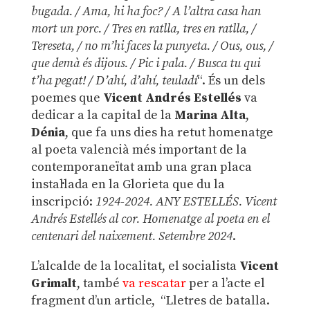
bugada. / Ama, hi ha foc? / A l’altra casa han
mort un porc. /
Tres en ratlla, tres en ratlla, /
Tereseta, /
no m’hi faces la punyeta. /
Ous, ous, /
que demà és dijous. /
Pic i pala. /
Busca tu qui
t’ha pegat! / D’ahí, d’ahí, teuladí
“. És un dels
poemes que
Vicent Andrés Estellés
va
dedicar a la capital de la
Marina Alta
,
Dénia
, que fa uns dies ha retut homenatge
al poeta valencià més important de la
contemporaneïtat amb una gran placa
instal·lada en la Glorieta que du la
inscripció:
1924-2024. ANY ESTELLÉS. Vicent
Andrés Estellés al cor. Homenatge al poeta en el
centenari del naixement. Setembre 2024
.
L’alcalde de la localitat, el socialista
Vicent
Grimalt
, també
va rescatar
per a l’acte el
fragment d’un article, “Lletres de batalla.