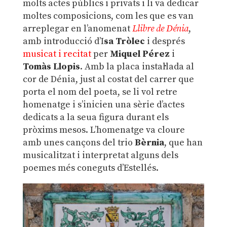
molts actes públics i privats i li va dedicar
moltes composicions, com les que es van
arreplegar en l’anomenat
Llibre de Dénia
,
amb introducció d’I
sa Tròlec
i després
musicat i recitat
per
Miquel Pérez
i
Tomàs Llopis
. Amb la placa instal·lada al
cor de Dénia, just al costat del carrer que
porta el nom del poeta, se li vol retre
homenatge i s’inicien una sèrie d’actes
dedicats a la seua figura durant els
pròxims mesos. L’homenatge va cloure
amb unes cançons del trio
Bèrnia
, que han
musicalitzat i interpretat alguns dels
poemes més coneguts d’Estellés.