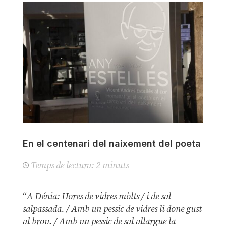
En el centenari del naixement del poeta
Temps de lectura:
2
minuts
“
A Dénia: Hores de vidres mòlts / i de sal
salpassada. / Amb un pessic de vidres li done gust
al brou. / Amb un pessic de sal allargue la