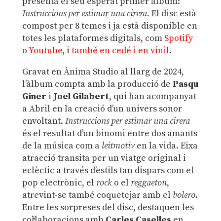
presenta el seu esperat primer àlbum:
Instruccions per estimar una cirera.
El disc està
compost per 8 temes i ja està disponible en
totes les plataformes digitals, com
Spotify
o
Youtube
, i
també en cedé i en vinil
.
Gravat en Ànima Studio al llarg de 2024,
l’àlbum compta amb la producció de
Pasqu
Giner
i
Joel Gilabert
, qui han acompanyat
a Abril en la creació d’un univers sonor
envoltant.
Instruccions per estimar una cirera
és el resultat d’un binomi entre dos amants
de la música com a
leitmotiv
en la vida. Eixa
atracció transita per un viatge original i
eclèctic a través d’estils tan dispars com el
pop electrònic, el
rock
o el
reggaeton
,
atrevint-se també coquetejar amb el
bolero
.
Entre les sorpreses del disc, destaquen les
col·laboracions amb
Carles Caselles
en