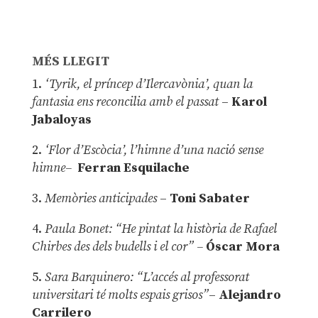
MÉS LLEGIT
1.
‘Tyrik, el príncep d’Ilercavònia’, quan la
fantasia ens reconcilia amb el passat
–
Karol
Jabaloyas
2.
‘Flor d’Escòcia’, l’himne d’una nació sense
himne–
Ferran Esquilache
3.
Memòries anticipades
–
Toni Sabater
4.
Paula Bonet: “He pintat la història de Rafael
Chirbes des dels budells i el cor” –
Óscar Mora
5.
Sara Barquinero: “L’accés al professorat
universitari té molts espais grisos”
–
Alejandro
Carrilero