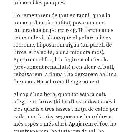
tomaca i les penques.
Ho remenarem de tant en tant i, quan la
tomaca s’haurà confitat, posarem una
culleradeta de pebre roig. Hi farem unes
remenades i, abans que el pebre roig es
recreme, hi posarem aigua (un parell de
litres, si fa no fa, o una miqueta més).
Apujarem el foc, hi afegirem els fesols
(prèviament remullats) i, en alçar el bull,
rebaixarem la flama i ho deixarem bollir a
foc suau. Ho salarem lleugerament.
Al cap d’una hora, quan tot estarà cuit,
afegirem l’arròs (hi ha d’haver dos tasses i
tres quarts o tres tasses i mitja de caldo per
cada una d’arròs, segons que ho voldrem
més espés o més clar). Apujarem el foc, ho
ensafranarem, ho tastarem de sal, ho