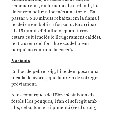
remenarem i, en tornar a alçar el bull, ho
deixarem bollir a foc més aïna fortet. En
passar 8 o 10 minuts rebaixarem la flama i
ho deixarem bollir a foc suau. En arribar
als 15 minuts d’ebullició, quan l’arròs
estarà cuit i melós (o lleugerament caldós),
ho traurem del foc i ho escudellarem
perquè no continue la cocció.
Variants
En lloc de pebre roig, hi podem posar una
picada de nyores, que haurem de sofregir
prèviament.
A les comarques de l’Ebre s’estalvien els
fesols i les penques, i fan el sofregit amb
alls, ceba, tomaca i pimentó (verd o roig).