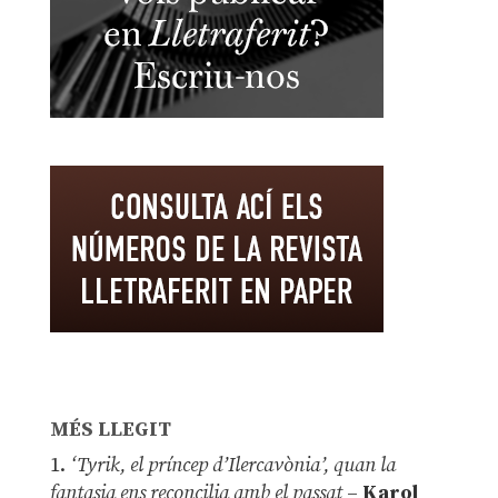
MÉS LLEGIT
1.
‘Tyrik, el príncep d’Ilercavònia’, quan la
fantasia ens reconcilia amb el passat
–
Karol