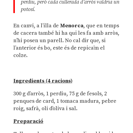
perdiu, però cada cullerada d’arròs valdria un
potosí.
En canvi, a l’illa de
Menorca
, que en temps
de cacera també hi ha qui les fa amb arròs,
n’hi posen un parell. No cal dir que, si
l’anterior és bo, este és de repica’m el
colze.
Ingredients (4 racions)
300 g d’arròs, 1 perdiu, 75 g de fesols, 2
penques de card, 1 tomaca madura, pebre
roig, safrà, oli d’oliva i sal.
Preparació