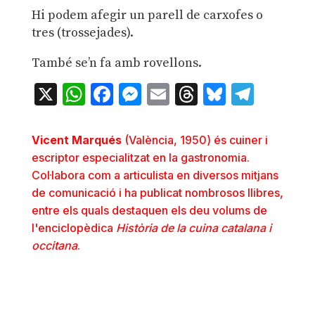
Hi podem afegir un parell de carxofes o
tres (trossejades).
També se’n fa amb rovellons.
X
WhatsApp
Facebook
Messenger
Email
Threads
Bluesky
Teleg
Vicent Marqués
(València, 1950) és cuiner i
escriptor especialitzat en la gastronomia.
Col·labora com a articulista en diversos mitjans
de comunicació i ha publicat nombrosos llibres,
entre els quals destaquen els deu volums de
l'enciclopèdica
Història de la cuina catalana i
occitana
.