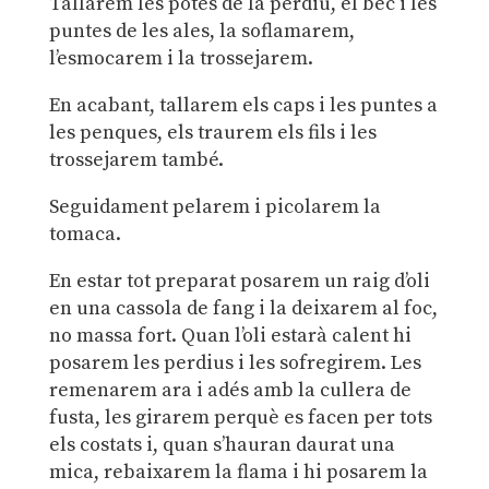
Tallarem les potes de la perdiu, el bec i les
puntes de les ales, la soflamarem,
l’esmocarem i la trossejarem.
En acabant, tallarem els caps i les puntes a
les penques, els traurem els fils i les
trossejarem també.
Seguidament pelarem i picolarem la
tomaca.
En estar tot preparat posarem un raig d’oli
en una cassola de fang i la deixarem al foc,
no massa fort. Quan l’oli estarà calent hi
posarem les perdius i les sofregirem. Les
remenarem ara i adés amb la cullera de
fusta, les girarem perquè es facen per tots
els costats i, quan s’hauran daurat una
mica, rebaixarem la flama i hi posarem la