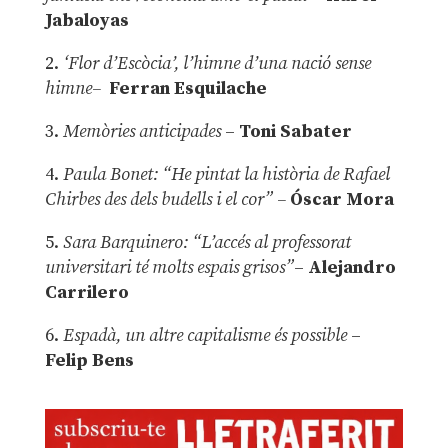
Jabaloyas
2.
‘Flor d’Escòcia’, l’himne d’una nació sense
himne–
Ferran Esquilache
3.
Memòries anticipades
–
Toni Sabater
4.
Paula Bonet: “He pintat la història de Rafael
Chirbes des dels budells i el cor” –
Óscar Mora
5.
Sara Barquinero: “L’accés al professorat
universitari té molts espais grisos”
–
Alejandro
Carrilero
6.
Espadà, un altre capitalisme és possible
–
Felip Bens