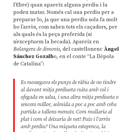
l’Ebre) quan apareix alguna perdiu i la
poden matar. Només cal una perdiu per a
preparar-lo, ja que una perdiu sola fa molt
bo l’arròs, com saben tots els caçadors, per
als quals és la peça preferida (si
n’exceptuem la becada). Apareix en
Bolangera de dimonis
, del castellonenc
Àngel
Sánchez Gozalb
o, en el conte “La llèpola
de Catalina”:
Es mossegava els punys de ràbia de no tindre
al davant mitja perdiueta cuita amb col i
ofegada en salsa, i una altra mitja perdiueta o
sencera millor, solmida a poc a poc amb ceba
partida a tallons menuts. Com mullaria al
plat i com el deixaria de net! Puix i l’arròs
amb perdiu? Una miqueta estopenca, la