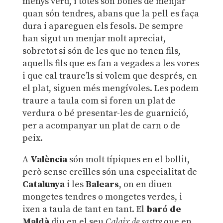
menys verd, i totes són bones de menjar
quan són tendres, abans que la pell es faça
dura i apareguen els fesols. De sempre
han sigut un menjar molt apreciat,
sobretot si són de les que no tenen fils,
aquells fils que es fan a vegades a les vores
i que cal traure’ls si volem que després, en
el plat, siguen més mengívoles. Les podem
traure a taula com si foren un plat de
verdura o bé presentar-les de guarnició,
per a acompanyar un plat de carn o de
peix.
A
València
són molt típiques en el bollit,
però sense creïlles són una especialitat de
Catalunya
i les
Balears
, on en diuen
mongetes tendres o mongetes verdes, i
ixen a taula de tant en tant. El
baró de
Maldà
diu en el seu
Calaix de sastre
que en