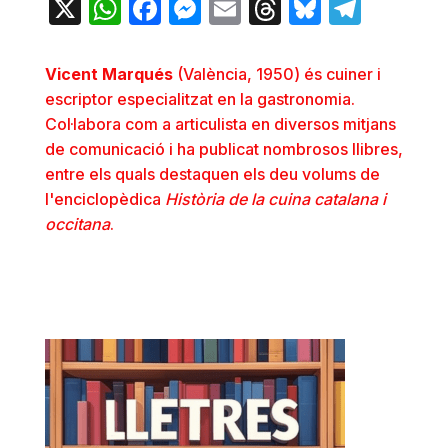
X
WhatsApp
Facebook
Messenger
Email
Threads
Bluesky
Teleg
Vicent Marqués
(València, 1950) és cuiner i
escriptor especialitzat en la gastronomia.
Col·labora com a articulista en diversos mitjans
de comunicació i ha publicat nombrosos llibres,
entre els quals destaquen els deu volums de
l'enciclopèdica
Història de la cuina catalana i
occitana
.