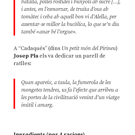
batalla, polles rostides i bunyols ab sucre […],
i antes, en l’esmorzar, de truita d’ous ab
tomàtec i ceba ab aquell bon vi d’Alella, per
assentar-se millor la bucòlica, lo que se’n diu
també «anar bé l’orgue».
A “Cadaqués” (dins
Un petit món del Pirineu
)
Josep Pla
els va dedicar un parell de
ratlles:
Quan apareix, a taula, la fumerola de les
mongetes tendres, us fa l’efecte que arribeu a
les portes de la civilització venint d’un viatge
inútil i amarg.
Ingredients (per 4 racions)