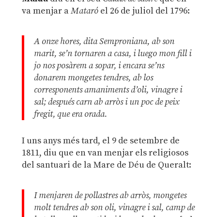
va menjar a
Mataró
el 26 de juliol del 1796:
A onze hores, dita Semproniana, ab son
marit, se’n tornaren a casa, i luego mon fill i
jo nos posàrem a sopar, i encara se’ns
donarem mongetes tendres, ab los
corresponents amaniments d’oli, vinagre i
sal; después carn ab arròs i un poc de peix
fregit, que era orada.
I uns anys més tard, el 9 de setembre de
1811, diu que en van menjar els religiosos
del santuari de la Mare de Déu de Queralt:
I menjaren de pollastres ab arròs, mongetes
molt tendres ab son oli, vinagre i sal, camp de