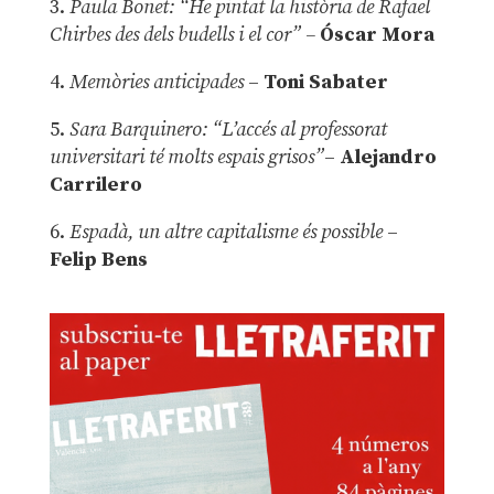
3.
Paula Bonet: “He pintat la història de Rafael
Chirbes des dels budells i el cor” –
Óscar Mora
4.
Memòries anticipades
–
Toni Sabater
5.
Sara Barquinero: “L’accés al professorat
universitari té molts espais grisos”
–
Alejandro
Carrilero
6.
Espadà, un altre capitalisme és possible
–
Felip Bens