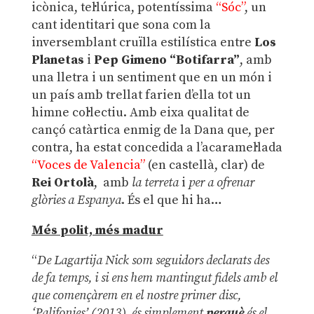
icònica, tel·lúrica, potentíssima
“Sóc”
, un
cant identitari que sona com la
inversemblant cruïlla estilística entre
Los
Planetas
i
Pep Gimeno “Botifarra”
, amb
una lletra i un sentiment que en un món i
un país amb trellat farien d’ella tot un
himne col·lectiu. Amb eixa qualitat de
cançó catàrtica enmig de la Dana que, per
contra, ha estat concedida a l’acaramel·lada
“Voces de Valencia”
(en castellà, clar) de
Rei Ortolà
, amb
la terreta
i
per a ofrenar
glòries a Espanya
. És el que hi ha…
Més polit, més madur
“
De Lagartija Nick som seguidors declarats des
de fa temps, i si ens hem mantingut fidels amb el
que començàrem en el nostre primer disc,
‘Palifonies’ (2013), és simplement
perquè
és el