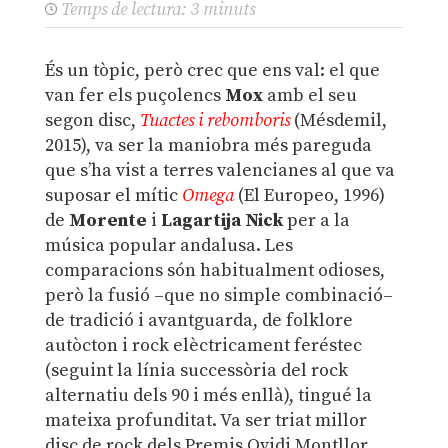
Temps de lectura:
3
minuts
És un tòpic, però crec que ens val: el que
van fer els puçolencs
Mox
amb el seu
segon disc,
Tuactes i rebomboris
(Mésdemil,
2015), va ser la maniobra més pareguda
que s’ha vist a terres valencianes al que va
suposar el mític
Omega
(El Europeo, 1996)
de
Morente
i
Lagartija Nick
per a la
música popular andalusa. Les
comparacions són habitualment odioses,
però la fusió –que no simple combinació–
de tradició i avantguarda, de folklore
autòcton i rock elèctricament feréstec
(seguint la línia successòria del rock
alternatiu dels 90 i més enllà), tingué la
mateixa profunditat. Va ser triat millor
disc de rock dels Premis Ovidi Montllor