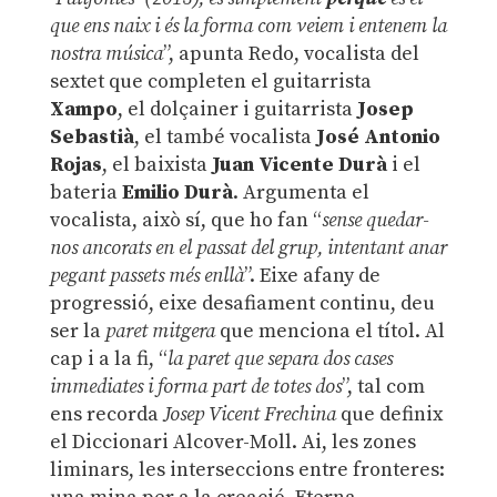
que ens naix i és la forma com veiem i entenem la
nostra música
”, apunta Redo, vocalista del
sextet que completen el guitarrista
Xampo
, el dolçainer i guitarrista
Josep
Sebastià
, el també vocalista
José Antonio
Rojas
, el baixista
Juan Vicente Durà
i el
bateria
Emilio Durà
. Argumenta el
vocalista, això sí, que ho fan “
sense quedar-
nos ancorats en el passat del grup, intentant anar
pegant passets més enllà
”. Eixe afany de
progressió, eixe desafiament continu, deu
ser la
paret mitgera
que menciona el títol. Al
cap i a la fi, “
la paret que separa dos cases
immediates i forma part de totes dos
”, tal com
ens recorda
Josep Vicent Frechina
que definix
el Diccionari Alcover-Moll. Ai, les zones
liminars, les interseccions entre fronteres: