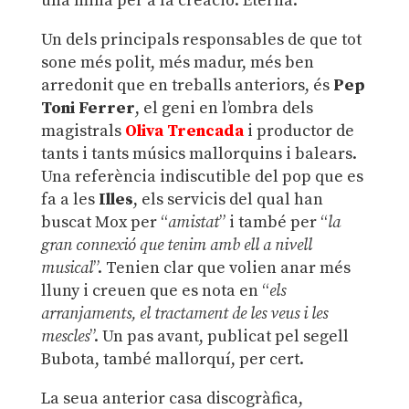
una mina per a la creació. Eterna.
Un dels principals responsables de que tot
sone més polit, més madur, més ben
arredonit que en treballs anteriors, és
Pep
Toni Ferrer
, el geni en l’ombra dels
magistrals
Oliva Trencada
i productor de
tants i tants músics mallorquins i balears.
Una referència indiscutible del pop que es
fa a les
Illes
, els servicis del qual han
buscat Mox per “
amistat
” i també per “
la
gran connexió que tenim amb ell a nivell
musical
”. Tenien clar que volien anar més
lluny i creuen que es nota en “
els
arranjaments, el tractament de les veus i les
mescles
”. Un pas avant, publicat pel segell
Bubota, també mallorquí, per cert.
La seua anterior casa discogràfica,