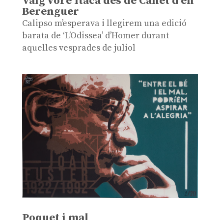
Vaig vore Ítaca des de Canet d’en
Berenguer
Calipso m’esperava i llegirem una edició
barata de ‘L’Odissea’ d’Homer durant
aquelles vesprades de juliol
Poquet i mal