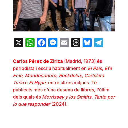
X
WhatsApp
Facebook
Messenger
Email
Threads
Bluesky
Teleg
Carlos Pérez de Ziriza
(Madrid, 1973) és
periodista i escriu habitualment en
El País
,
Efe
Eme
,
Mondosonoro
,
Rockdelux
,
Cartelera
Turia
o
El Hype
, entre altres mitjans. Té
publicats més d'una desena de llibres, l'últim
dels quals és
Morrissey y los Smiths. Tanto por
lo que responder
(2024).