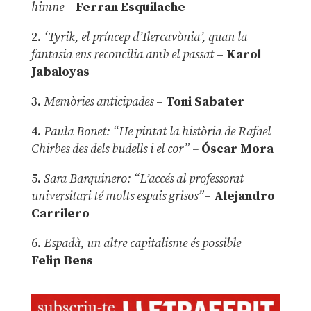
himne–
Ferran Esquilache
2.
‘Tyrik, el príncep d’Ilercavònia’, quan la
fantasia ens reconcilia amb el passat
–
Karol
Jabaloyas
3.
Memòries anticipades
–
Toni Sabater
4.
Paula Bonet: “He pintat la història de Rafael
Chirbes des dels budells i el cor” –
Óscar Mora
5.
Sara Barquinero: “L’accés al professorat
universitari té molts espais grisos”
–
Alejandro
Carrilero
6.
Espadà, un altre capitalisme és possible
–
Felip Bens