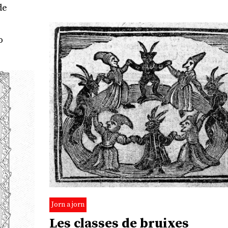
de
o
Jorn a jorn
Les classes de bruixes