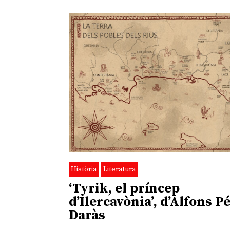
Història
Literatura
‘Tyrik, el príncep
d’Ilercavònia’, d’Alfons P
Daràs