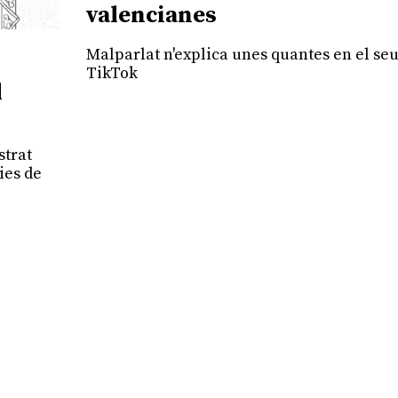
valencianes
Malparlat n'explica unes quantes en el se
TikTok
l
strat
ies de