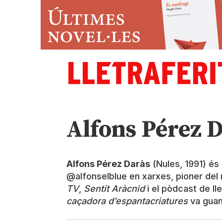
Alfons Pérez 
Alfons Pérez Daràs
(Nules, 1991) és
@alfonselblue en xarxes, pioner del 
TV
,
Sentit Aràcnid
i el pòdcast de l
caçadora d’espantacriatures
va guan