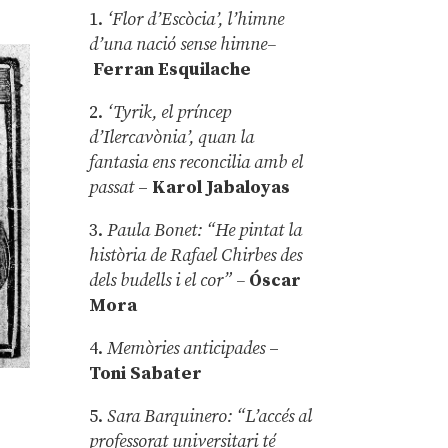
1.
‘Flor d’Escòcia’, l’himne
d’una nació sense himne–
Ferran Esquilache
2.
‘Tyrik, el príncep
d’Ilercavònia’, quan la
fantasia ens reconcilia amb el
passat
–
Karol Jabaloyas
3.
Paula Bonet: “He pintat la
història de Rafael Chirbes des
dels budells i el cor” –
Óscar
Mora
4.
Memòries anticipades
–
Toni Sabater
5.
Sara Barquinero: “L’accés al
professorat universitari té