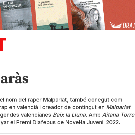
Daràs
 el nom del raper Malparlat, també conegut com
rap en valencià i creador de contingut en
Malparlat
legendes valencianes
Baix la Lluna.
Amb
Aitana Torre
yar el Premi Diafebus de Novel·la Juvenil 2022.