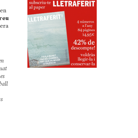
en
reu
nera
en
quat
es
ball
ns