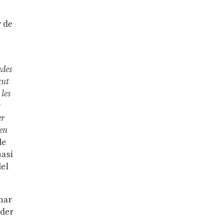
y de
ades
gut
 les
s
er
 en
de
uasi
del
mar
oder