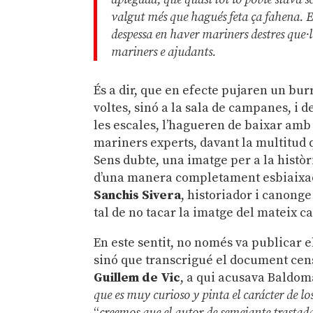
valgut més que hagués feta ça fahena. En
despessa en haver mariners destres que·l d
mariners e ajudants.
És a dir, que en efecte pujaren un burr
voltes, sinó a la sala de campanes, i 
les escales, l’hagueren de baixar amb 
mariners experts, davant la multitud 
Sens dubte, una imatge per a la històri
d’una manera completament esbiaixada
Sanchis Sivera
, historiador i canonge
tal de no tacar la imatge del mateix c
En este sentit, no només va publicar 
sinó que transcrigué el document cen
Guillem de Vic
, a qui acusava Baldomar
que es muy curioso y pinta el carácter de l
“
creemos que el autor de semejante trastad