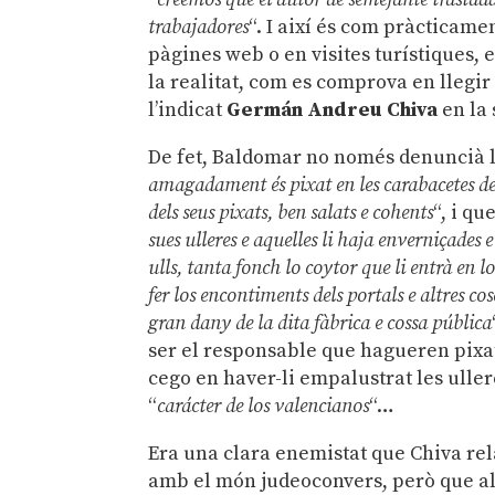
trabajadores
“. I així és com pràcticame
pàgines web o en visites turístiques, 
la realitat, com es comprova en llegi
l’indicat
Germán Andreu Chiva
en la 
De fet, Baldomar no només denuncià la
amagadament és pixat en les carabacetes del 
dels seus pixats, ben salats e cohents
“, i que
sues ulleres e aquelles li haja enverniçades
ulls, tanta fonch lo coytor que li entrà en l
fer los encontiments dels portals e altres co
gran dany de la dita fàbrica e cossa pública
ser el responsable que hagueren pixat 
cego en haver-li empalustrat les ull
“
carácter de los valencianos
“…
Era una clara enemistat que Chiva r
amb el món judeoconvers, però que alt