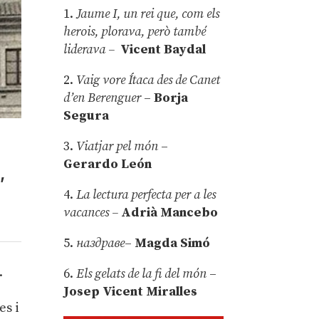
1.
Jaume I, un rei que, com els
herois, plorava, però també
liderava –
Vicent Baydal
2.
Vaig vore Ítaca des de Canet
d’en Berenguer
–
Borja
Segura
3.
Viatjar pel món
–
Gerardo León
,
4.
La lectura perfecta per a les
vacances –
Adrià Mancebo
5.
наздраве
–
Magda Simó
.
6.
Els gelats de la fi del món
–
Josep Vicent Miralles
es i