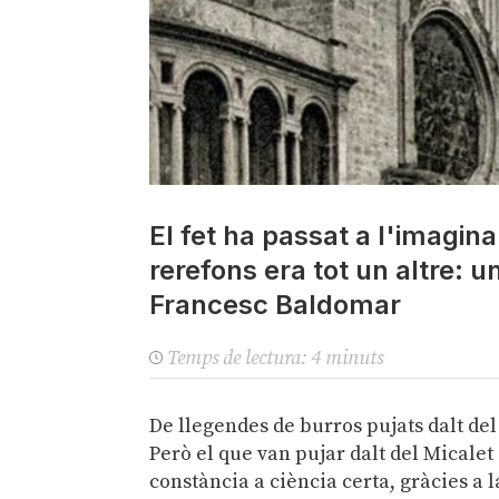
El fet ha passat a l'imagin
rerefons era tot un altre: u
Francesc Baldomar
Temps de lectura:
4
minuts
De llegendes de burros pujats dalt de
Però el que van pujar dalt del Micalet
constància a ciència certa, gràcies a 