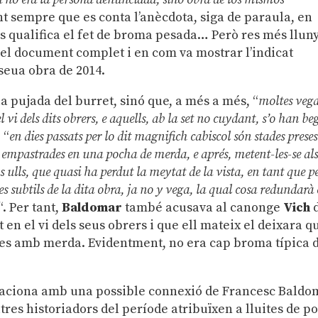
nt sempre que es conta l’anècdota, siga de paraula, en
es qualifica el fet de broma pesada… Però res més llun
r el document complet i en com va mostrar l’indicat
seua obra de 2014.
 pujada del burret, sinó que, a més a més, “
moltes veg
vi dels dits obrers, e aquells, ab la set no cuydant, s’o han be
 “
en dies passats per lo dit magnifich cabiscol són stades preses
 e empastrades en una pocha de merda, e aprés, metent-les-se al
os ulls, que quasi ha perdut la meytat de la vista, en tant que p
ses subtils de la dita obra, ja no y vega, la qual cosa redundarà
“. Per tant,
Baldomar
també acusava al canonge
Vich
en el vi dels seus obrers i que ell mateix el deixara q
eres amb merda. Evidentment, no era cap broma típica 
elaciona amb una possible connexió de Francesc Baldo
res historiadors del període atribuïxen a lluites de p