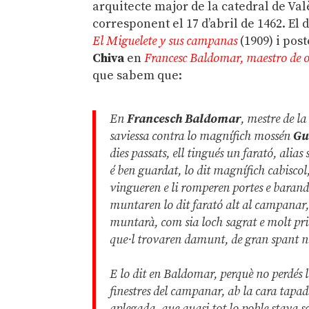
arquitecte major de la catedral de Va
corresponent el 17 d’abril de 1462. E
El Miguelete y sus campanas
(1909) i pos
Chiva
en
Francesc Baldomar, maestro de ob
que sabem que:
En
Francesch Baldomar
, mestre de l
saviessa contra lo magnífich mossén
Gu
dies passats, ell tingués un farató, alia
é ben guardat, lo dit magnífich cabisco
vingueren e li romperen portes e baranda
muntaren lo dit farató alt al campanar
muntarà, com sia loch sagrat e molt privi
que·l trovaren damunt, de gran spant n
E lo dit en Baldomar, perquè no perdés lo
finestres del campanar, ab la cara tapad
aplegada, que quasi tot lo poble stava 