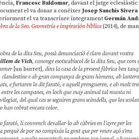
lència,
Francesc Baldomar
, davant el jutge eclesiàstic
l document el va donar a conéixer
Josep Sanchis Sivera
teriorment el va transcriure íntegrament
Germán And
ra de la Seo. Geometría e inspiración bíblica
(2014), de ma
a obra de la dita Seu, possà denunciació é clam davant vostra
illem de Vich
, canonge esotscabiscol de la dita Seu, que com 
s somer
[un burret]
, dins la casa de la present fàbrica ben tan
l, clandestine e ab gran companya de grans hòmens, ab lantern
ts, e furtaren lo dit farató, e aquell prengueren, e ab molt tre
, entre les campanes, en loch que may animal tal munta ni
legiat, del qual cas se seguiren grans scàndells, que los scola
o han cobrat encara color.
 farató, li convench devallar-lo ab càbries en l’ayre per les
a perquè de por no compixàs la gent que per veure açó s’era
scomogut, e molts menestrals ne perderen son jornal, e haguera