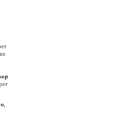
a
per
uns
t
sep
 per
ro
,
…