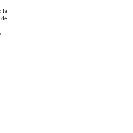
e la
 de
a