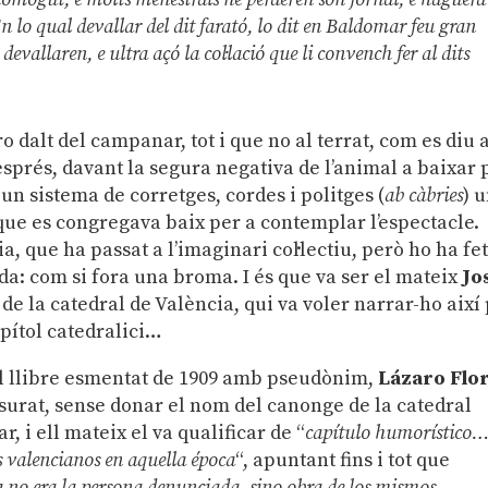
 lo qual devallar del dit farató, lo dit en Baldomar feu gran
evallaren, e ultra açó la col·lació que li convench fer al dits
o dalt del campanar, tot i que no al terrat, com es diu 
després, davant la segura negativa de l’animal a baixar 
un sistema de corretges, cordes i politges (
ab càbries
) 
que es congregava baix per a contemplar l’espectacle.
a, que ha passat a l’imaginari col·lectiu, però ho ha fe
: com si fora una broma. I és que va ser el mateix
Jo
 de la catedral de València, qui va voler narrar-ho així
apítol catedralici…
el llibre esmentat de 1909 amb pseudònim,
Lázaro Flo
surat, sense donar el nom del canonge de la catedral
, i ell mateix el va qualificar de “
capítulo humorístico
os valencianos en aquella época
“, apuntant fins i tot que
a no era la persona denunciada, sino obra de los mismos