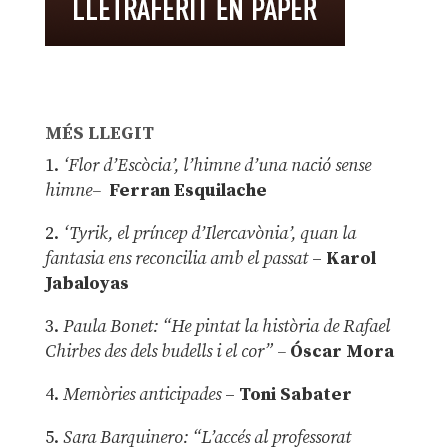
MÉS LLEGIT
1.
‘Flor d’Escòcia’, l’himne d’una nació sense
himne–
Ferran Esquilache
2.
‘Tyrik, el príncep d’Ilercavònia’, quan la
fantasia ens reconcilia amb el passat
–
Karol
Jabaloyas
3.
Paula Bonet: “He pintat la història de Rafael
Chirbes des dels budells i el cor” –
Óscar Mora
4.
Memòries anticipades
–
Toni Sabater
5.
Sara Barquinero: “L’accés al professorat