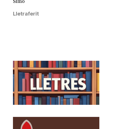
Simó
Lletraferit