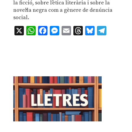
la ficció, sobre l’ètica literària i sobre la
novel·la negra com a gènere de denúncia
social.
X
WhatsApp
Facebook
Messenger
Email
Threads
Bluesky
Teleg