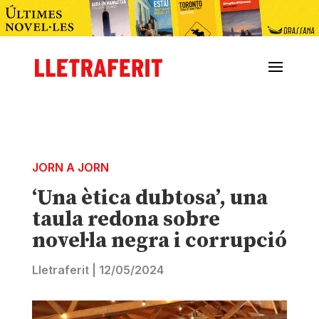
JORN A JORN
‘Una ètica dubtosa’, una
taula redona sobre
novel·la negra i corrupció
Lletraferit
|
12/05/2024