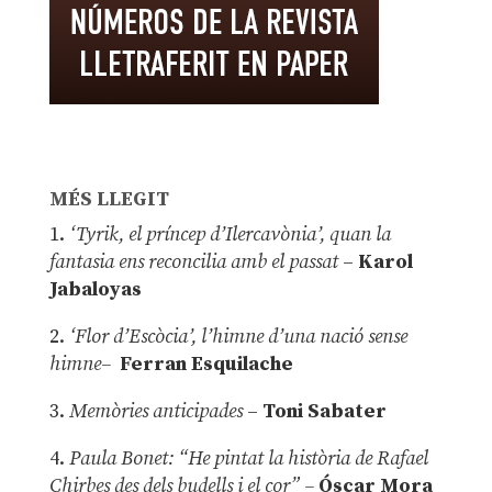
MÉS LLEGIT
1.
‘Tyrik, el príncep d’Ilercavònia’, quan la
fantasia ens reconcilia amb el passat
–
Karol
Jabaloyas
2.
‘Flor d’Escòcia’, l’himne d’una nació sense
himne–
Ferran Esquilache
3.
Memòries anticipades
–
Toni Sabater
4.
Paula Bonet: “He pintat la història de Rafael
Chirbes des dels budells i el cor” –
Óscar Mora