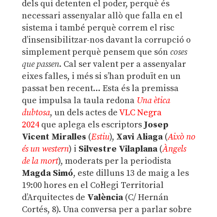
dels qui detenten el poder, perquè és
necessari assenyalar allò que falla en el
sistema i també perquè correm el risc
d’insensibilitzar-nos davant la corrupció o
simplement perquè pensem que són
coses
que passen
. Cal ser valent per a assenyalar
eixes falles, i més si s’han produït en un
passat ben recent… Esta és la premissa
que impulsa la taula redona
Una ètica
dubtosa
, un dels actes de
VLC Negra
2024
que aplega els escriptors
Josep
Vicent Miralles
(
Estiu
),
Xavi Aliaga
(
Això no
és un western
) i
Silvestre Vilaplana
(
Àngels
de la mort
), moderats per la periodista
Magda Simó
, este dilluns 13 de maig a les
19:00 hores en el Col·legi Territorial
d’Arquitectes de
València
(C/ Hernán
Cortés, 8). Una conversa per a parlar sobre